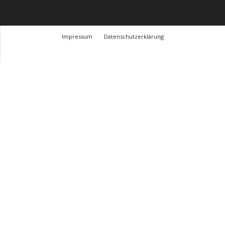
Impressum
Datenschutzerklärung
© Design Andre Menke
TMITC Agency