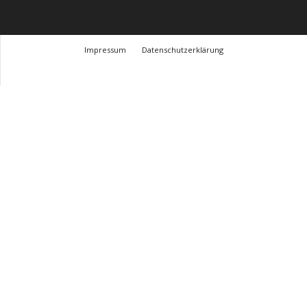
Impressum
Datenschutzerklärung
© Design Andre Menke
TMITC Agency