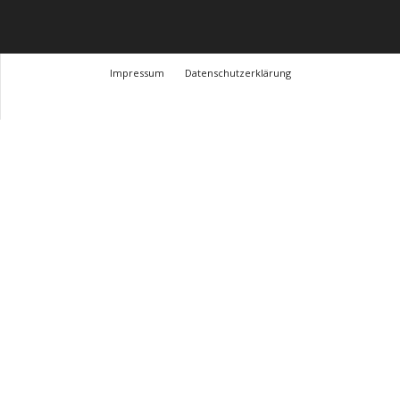
Impressum
Datenschutzerklärung
© Design Andre Menke
TMITC Agency