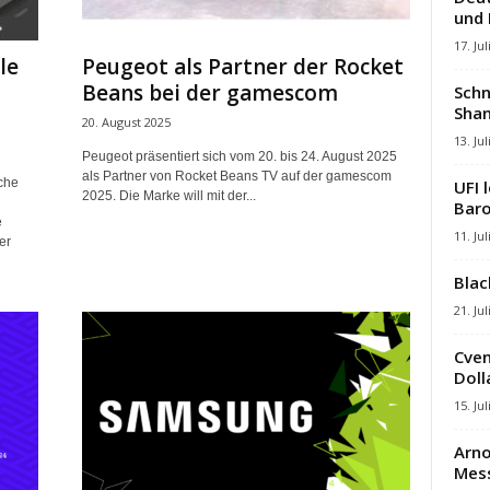
und
17. Jul
le
Peugeot als Partner der Rocket
Beans bei der gamescom
Schn
Shan
20. August 2025
13. Jul
Peugeot präsentiert sich vom 20. bis 24. August 2025
als Partner von Rocket Beans TV auf der gamescom
äche
UFI 
2025. Die Marke will mit der...
Baro
e
11. Jul
er
Blac
21. Jul
Cven
Dolla
15. Jul
Arno
Mes