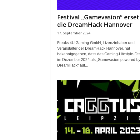
t
i
Festival „Gamevasion“ erset
n
die DreamHack Hannover
g
|
17. September 2024
L
i
Freaks 4U Gaming GmbH, Lizenzinhaber und
Veranstalter der DreamHack Hannover, hat
v
bekanntgegeben, dass das Gaming-Lifestyle-Fes
e
im Dezember 2024 als „Gamevasion powered b
-
DreamHack“ auf...
E
v
e
n
t
s