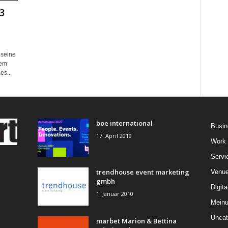
3
 seine
dem
s...
boe international
Busin
17. April 2019
Work
Servi
trendhouse event marketing
Venu
gmbh
Digita
1. Januar 2010
Mein
Uncat
marbet Marion & Bettina