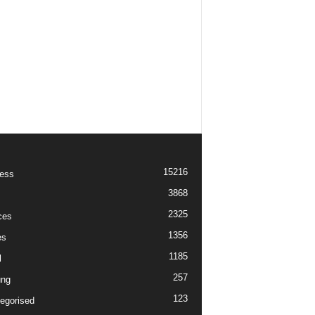
15216
ess
3868
2325
ces
1356
es
1185
l
257
ung
123
egorised