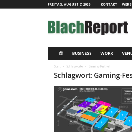
FREITAG, AUGUST 7, 2026
KONTAKT
WERB
B
l
a
c
h
R
e
H
BUSINESS
WORK
VEN
p
o
O
Start
Schlagworte
Gaming-Festival
r
Schlagwort: Gaming-Fes
t
M
|
L
E
i
v
e
-
K
o
m