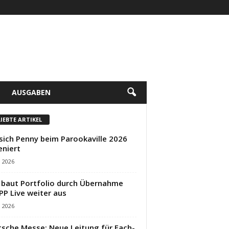
AUSGABEN
LIEBTE ARTIKEL
sich Penny beim Parookaville 2026
eniert
i 2026
baut Portfolio durch Übernahme
PP Live weiter aus
i 2026
sche Messe: Neue Leitung für Fach-