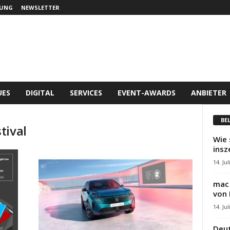
UNG
NEWSLETTER
UES
DIGITAL
SERVICES
EVENT-AWARDS
ANBIETER
BE
tival
Wie 
insz
14. Jul
mac 
von 
14. Jul
Deut