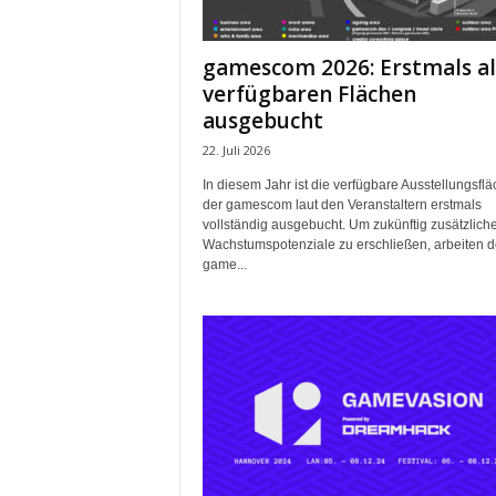
m
u
gamescom 2026: Erstmals al
n
verfügbaren Flächen
i
k
ausgebucht
a
22. Juli 2026
t
i
In diesem Jahr ist die verfügbare Ausstellungsfl
der gamescom laut den Veranstaltern erstmals
o
vollständig ausgebucht. Um zukünftig zusätzlich
n
Wachstumspotenziale zu erschließen, arbeiten d
|
game...
L
i
v
e
-
M
a
r
k
e