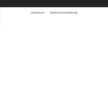
Impressum
Datenschutzerklärung
© Design Andre Menke
TMITC Agency