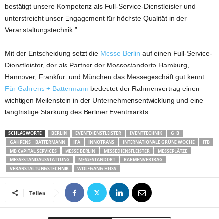
bestätigt unsere Kompetenz als Full-Service-Dienstleister und
unterstreicht unser Engagement für höchste Qualität in der
Veranstaltungstechnik.”
Mit der Entscheidung setzt die
Messe Berlin
auf einen Full-Service-
Dienstleister, der als Partner der Messestandorte Hamburg,
Hannover, Frankfurt und München das Messegeschäft gut kennt.
Für Gahrens + Battermann
bedeutet der Rahmenvertrag einen
wichtigen Meilenstein in der Unternehmensentwicklung und eine
langfristige Stärkung des Berliner Eventmarkts.
SCHLAGWORTE
BERLIN
EVENTDIENSTLEISTER
EVENTTECHNIK
G+B
GAHRENS + BATTERMANN
IFA
INNOTRANS
INTERNATIONALE GRÜNE WOCHE
ITB
MB CAPITAL SERVICES
MESSE BERLIN
MESSEDIENSTLEISTER
MESSEPLÄTZE
MESSESTANDAUSSTATTUNG
MESSESTANDORT
RAHMENVERTRAG
VERANSTALTUNGSTECHNIK
WOLFGANG HEISS
Teilen