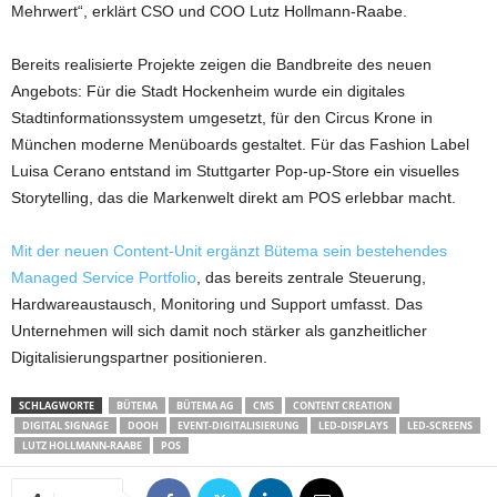
Mehrwert“, erklärt CSO und COO Lutz Hollmann-Raabe.
Bereits realisierte Projekte zeigen die Bandbreite des neuen
Angebots: Für die Stadt Hockenheim wurde ein digitales
Stadtinformationssystem umgesetzt, für den Circus Krone in
München moderne Menüboards gestaltet. Für das Fashion Label
Luisa Cerano entstand im Stuttgarter Pop-up-Store ein visuelles
Storytelling, das die Markenwelt direkt am POS erlebbar macht.
Mit der neuen Content-Unit ergänzt Bütema sein bestehendes
Managed Service Portfolio
, das bereits zentrale Steuerung,
Hardwareaustausch, Monitoring und Support umfasst. Das
Unternehmen will sich damit noch stärker als ganzheitlicher
Digitalisierungspartner positionieren.
SCHLAGWORTE
BÜTEMA
BÜTEMA AG
CMS
CONTENT CREATION
DIGITAL SIGNAGE
DOOH
EVENT-DIGITALISIERUNG
LED-DISPLAYS
LED-SCREENS
LUTZ HOLLMANN-RAABE
POS