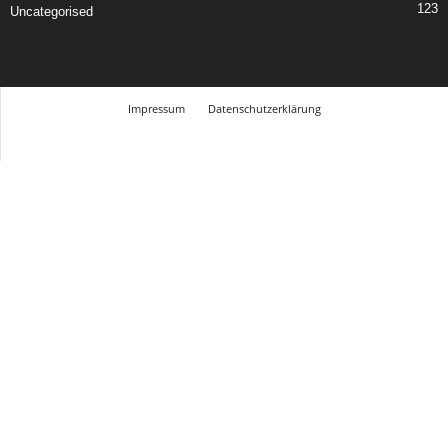
123
Uncategorised
Impressum
Datenschutzerklärung
© Design Andre Menke
TMITC Agency