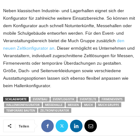
Neben klassischen Industrie- und Lagerhallen eignet sich der
Konfigurator für zahlreiche weitere Einsatzbereiche. So können mit
dem Konfigurator auch schnell Notunterkünfte, Messehallen oder
mobile Schulgebäude entworfen werden. Für den Event- und
Veranstaltungsbereich bietet die Much Gruppe zusätzlich
den
neuen Zeltkonfigurator an
. Dieser ermöglicht es Unternehmen und
Veranstaltern, individuell zugeschnittene Zeltlösungen für Messen,
Firmenevents oder temporäre Überdachungen zu gestalten.
Größe, Dach- und Seitenverkleidungen sowie verschiedene
Ausstattungsoptionen lassen sich ebenso flexibel anpassen wie
beim Hallenkonfigurator.
SCHLAGWORTE
EVENTBAU
EVENTLOGISTIK
EVENTZELTE
FIRMENEVENTS
HALLENKONFIGURATOR
MESSEHALLE
MESSEN
MUCH
MUCH GRUPPE
TEMPORÄRE BAUTEN
ZELTKONFIGURATOR
Teilen