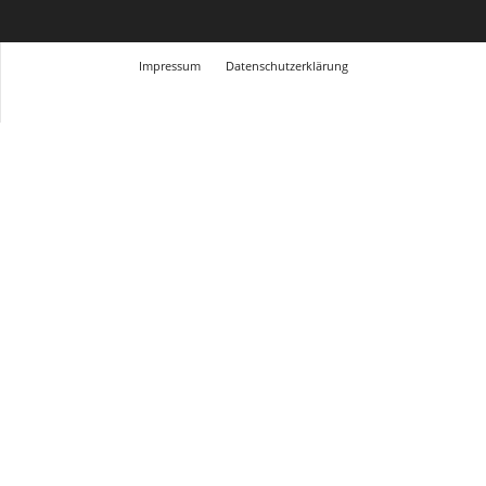
Impressum
Datenschutzerklärung
© Design Andre Menke
TMITC Agency