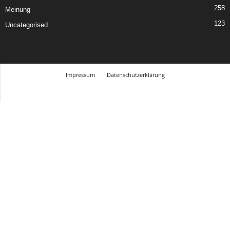
258
Meinung
123
Uncategorised
Impressum
Datenschutzerklärung
© Design Andre Menke
TMITC Agency