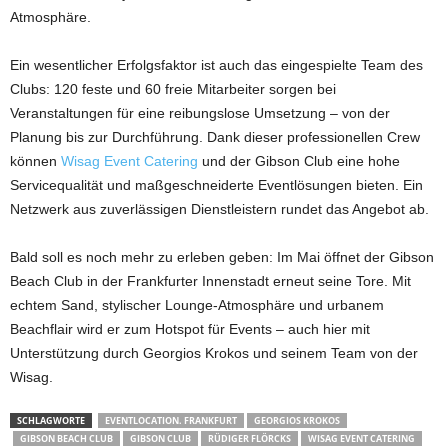
Atmosphäre.
Ein wesentlicher Erfolgsfaktor ist auch das eingespielte Team des
Clubs: 120 feste und 60 freie Mitarbeiter sorgen bei
Veranstaltungen für eine reibungslose Umsetzung – von der
Planung bis zur Durchführung. Dank dieser professionellen Crew
können
Wisag Event Catering
und der Gibson Club eine hohe
Servicequalität und maßgeschneiderte Eventlösungen bieten. Ein
Netzwerk aus zuverlässigen Dienstleistern rundet das Angebot ab.
Bald soll es noch mehr zu erleben geben: Im Mai öffnet der Gibson
Beach Club in der Frankfurter Innenstadt erneut seine Tore. Mit
echtem Sand, stylischer Lounge-Atmosphäre und urbanem
Beachflair wird er zum Hotspot für Events – auch hier mit
Unterstützung durch Georgios Krokos und seinem Team von der
Wisag.
SCHLAGWORTE
EVENTLOCATION. FRANKFURT
GEORGIOS KROKOS
GIBSON BEACH CLUB
GIBSON CLUB
RÜDIGER FLÖRCKS
WISAG EVENT CATERING