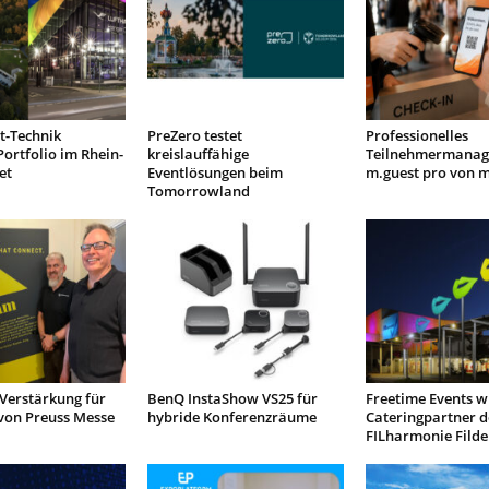
t-Technik
PreZero testet
Professionelles
Portfolio im Rhein-
kreislauffähige
Teilnehmermanag
et
Eventlösungen beim
m.guest pro von 
Tomorrowland
Verstärkung für
BenQ InstaShow VS25 für
Freetime Events w
von Preuss Messe
hybride Konferenzräume
Cateringpartner d
FILharmonie Filde