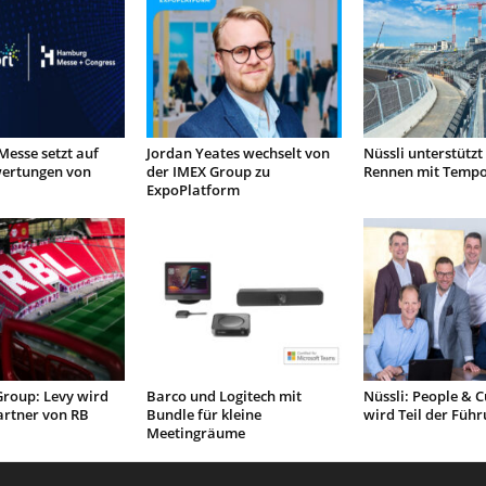
esse setzt auf
Jordan Yeates wechselt von
Nüssli unterstützt
ertungen von
der IMEX Group zu
Rennen mit Temp
ExpoPlatform
roup: Levy wird
Barco und Logitech mit
Nüssli: People & C
artner von RB
Bundle für kleine
wird Teil der Füh
Meetingräume