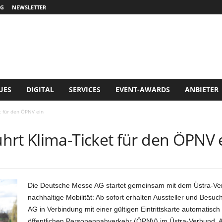
G
NEWSLETTER
UES
DIGITAL
SERVICES
EVENT-AWARDS
ANBIETER
t für den ÖPNV ein
hrt Klima-Ticket für den ÖPNV 
Die Deutsche Messe AG startet gemeinsam mit dem Üstra-V
nachhaltige Mobilität: Ab sofort erhalten Aussteller und Bes
AG in Verbindung mit einer gültigen Eintrittskarte automatisc
öffentlichen Personennahverkehr (ÖPNV) im Üstra-Verbund. Au