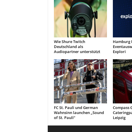
Wie Shure Twitch
Hamburg M
Deutschland als
Eventausw
Audiopartner unterstützt
Explori
FC St. Pauli und German
Compass G
Wahnsinn launchen „Sound
Cateringp
of St. Pauli“
Leipzig