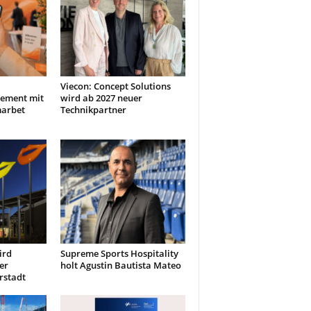
Viecon: Concept Solutions
ement mit
wird ab 2027 neuer
marbet
Technikpartner
ird
Supreme Sports Hospitality
er
holt Agustin Bautista Mateo
rstadt