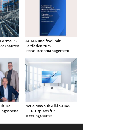
 Formel 1-
AUMA und fwd: mit
orärbauten
Leitfaden zum
Ressourcenmanagement
ulture
Neue Maxhub All-in-One-
rungsebene
LED-Displays für
Meetingräume