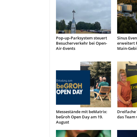
t
i
n
g
|
L
Pop-up-Parksystem steuert
Sinus Even
i
Besucherverkehr bei Open-
erweitert 
Air-Events
Main-Gebi
v
e
-
E
v
e
n
t
s
Messestände mit beMatrix:
Dreifache 
beGroh Open Day am 19.
das Team 
August