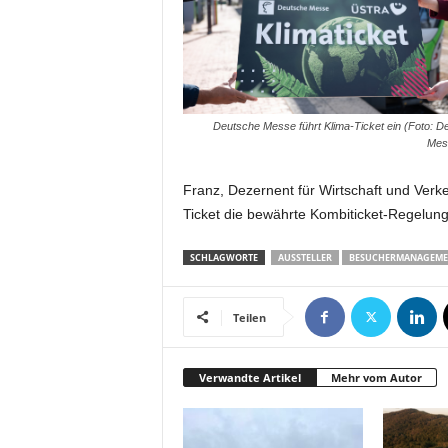
m
u
n
i
k
a
Deutsche Messe führt Klima-Ticket ein (Foto: D
t
Mes
i
o
Franz, Dezernent für Wirtschaft und Ver
n
Ticket die bewährte Kombiticket-Regelun
|
L
SCHLAGWORTE
AUSSTELLER
BESUCHERMANAGEME
i
v
e
Teilen
-
M
a
Verwandte Artikel
Mehr vom Autor
r
k
e