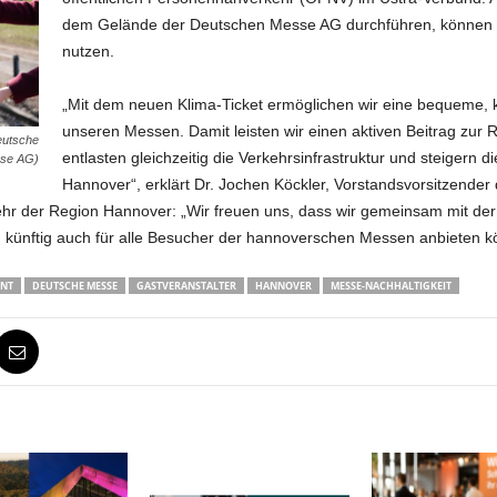
dem Gelände der Deutschen Messe AG durchführen, können d
nutzen.
„Mit dem neuen Klima-Ticket ermöglichen wir eine bequeme, 
unseren Messen. Damit leisten wir einen aktiven Beitrag zu
eutsche
entlasten gleichzeitig die Verkehrsinfrastruktur und steigern d
se AG)
Hannover“, erklärt Dr. Jochen Köckler, Vorstandsvorsitzender
kehr der Region Hannover: „Wir freuen uns, dass wir gemeinsam mit 
g künftig auch für alle Besucher der hannoverschen Messen anbieten k
NT
DEUTSCHE MESSE
GASTVERANSTALTER
HANNOVER
MESSE-NACHHALTIGKEIT