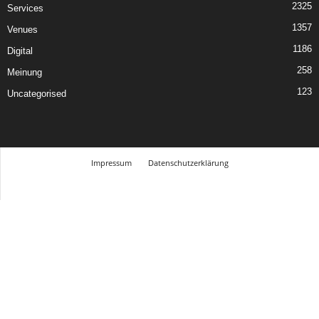
2325
Services
1357
Venues
1186
Digital
258
Meinung
123
Uncategorised
Impressum
Datenschutzerklärung
© Design Andre Menke
TMITC Agency