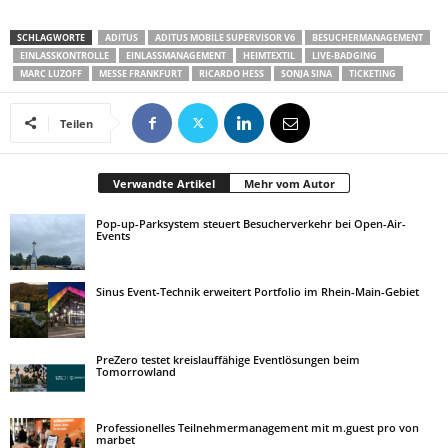
SCHLAGWORTE
ADITUS
ADITUS MOBILE SUPERVISOR V6
BESUCHERMANAGEMENT
EINLASSKONTROLLE
EINLASSMANAGEMENT
HEIMTEXTIL
LIVE-BADGING
MARC LUZOFF
MESSE FRANKFURT
RICARDO HESS
SONJA SINA
TICKETING
Teilen
Verwandte Artikel
Mehr vom Autor
Pop-up-Parksystem steuert Besucherverkehr bei Open-Air-
Events
Sinus Event-Technik erweitert Portfolio im Rhein-Main-Gebiet
PreZero testet kreislauffähige Eventlösungen beim
Tomorrowland
Professionelles Teilnehmermanagement mit m.guest pro von
marbet