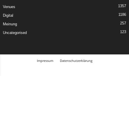
1357
Venues
1186
Digital
257
Meinung
123
Uncategorised
Impressum
Datenschutzerklärung
© Design Andre Menke
TMITC Agency