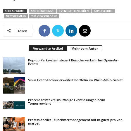
SCHLAGWORTE
ANDRÉ KARPINSKI
EVENTCATERING KÖLN
KAISERSCHOTE
MEET GERMANY
THE VIEW COLOGNE
Teilen
Verwandte Artikel
Mehr vom Autor
Pop-up-Parksystem steuert Besucherverkehr bei Open-Air-
Events
Sinus Event-Technik erweitert Portfolio im Rhein-Main-Gebiet
PreZero testet kreislauffähige Eventlösungen beim
Tomorrowland
Professionelles Teilnehmermanagement mit m.guest pro von
marbet