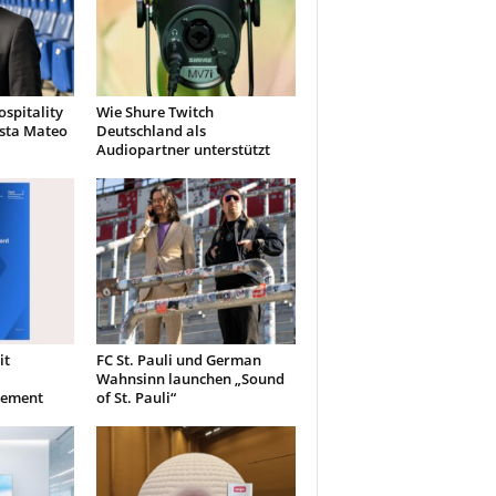
spitality
Wie Shure Twitch
ista Mateo
Deutschland als
Audiopartner unterstützt
it
FC St. Pauli und German
Wahnsinn launchen „Sound
gement
of St. Pauli“