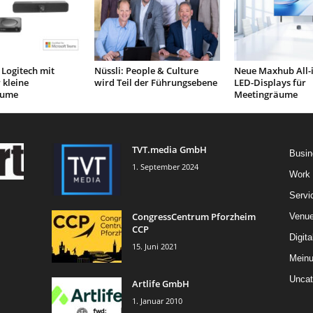
Logitech mit
Nüssli: People & Culture
Neue Maxhub All-
 kleine
wird Teil der Führungsebene
LED-Displays für
äume
Meetingräume
TVT.media GmbH
Busin
1. September 2024
Work
Servi
CongressCentrum Pforzheim
Venu
CCP
Digita
15. Juni 2021
Mein
Uncat
Artlife GmbH
1. Januar 2010