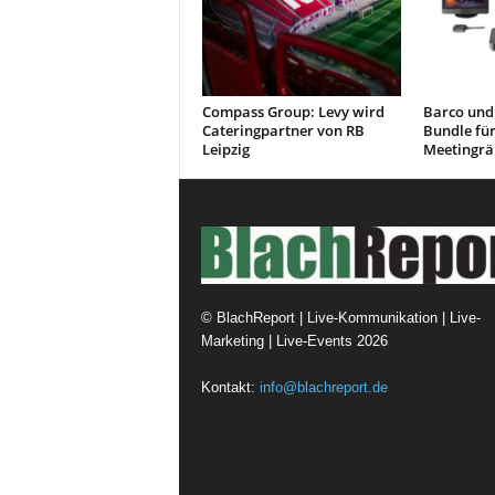
Compass Group: Levy wird
Barco und 
Cateringpartner von RB
Bundle für
Leipzig
Meetingr
©
BlachReport | Live-Kommunikation | Live-
Marketing | Live-Events
2026
Kontakt:
info@blachreport.de