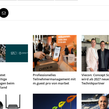
stet
Professionelles
Viecon: Concept S
ähige
Teilnehmermanagement mit
wird ab 2027 neue
ngen beim
m.guest pro von marbet
Technikpartner
land