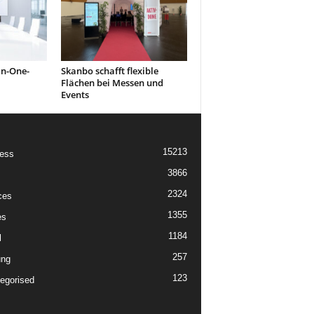
in-One-
Skanbo schafft flexible
Flächen bei Messen und
Events
15213
ess
3866
2324
ces
1355
es
1184
l
257
ung
123
egorised