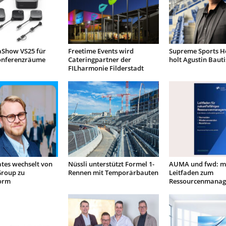
aShow VS25 für
Freetime Events wird
Supreme Sports Ho
onferenzräume
Cateringpartner der
holt Agustin Baut
FILharmonie Filderstadt
tes wechselt von
Nüssli unterstützt Formel 1-
AUMA und fwd: m
Group zu
Rennen mit Temporärbauten
Leitfaden zum
orm
Ressourcenmana