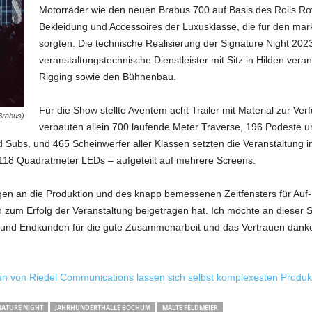
Motorräder wie den neuen Brabus 700 auf Basis des Rolls R
Bekleidung und Accessoires der Luxusklasse, die für den m
sorgten. Die technische Realisierung der Signature Night 2
veranstaltungstechnische Dienstleister mit Sitz in Hilden veran
Rigging sowie den Bühnenbau.
Für die Show stellte Aventem acht Trailer mit Material zur Ve
Brabus)
verbauten allein 700 laufende Meter Traverse, 196 Podeste u
 Subs, und 465 Scheinwerfer aller Klassen setzten die Veranstaltung ins
t 118 Quadratmeter LEDs – aufgeteilt auf mehrere Screens.
gen an die Produktion und des knapp bemessenen Zeitfensters für Auf
h zum Erfolg der Veranstaltung beigetragen hat. Ich möchte an dieser St
n und Endkunden für die gute Zusammenarbeit und das Vertrauen danke
 von Riedel Communications lassen sich selbst komplexesten Produkt
NATURE NIGHT
JAHRHUNDERTHALLE BOCHUM
MALTE FELDMEIER