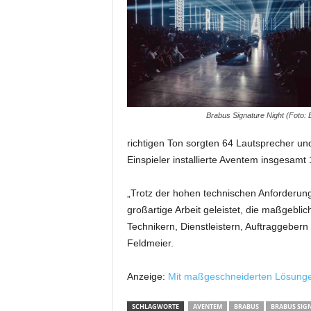
m
u
n
i
k
a
t
i
Brabus Signature Night (Foto: 
o
richtigen Ton sorgten 64 Lautsprecher und
n
|
Einspieler installierte Aventem insgesam
L
i
„Trotz der hohen technischen Anforderun
v
großartige Arbeit geleistet, die maßgeblic
e
Technikern, Dienstleistern, Auftraggeber
-
Feldmeier.
M
a
r
Anzeige:
Mit maßgeschneiderten Lösungen
k
e
SCHLAGWORTE
AVENTEM
BRABUS
BRABUS SIG