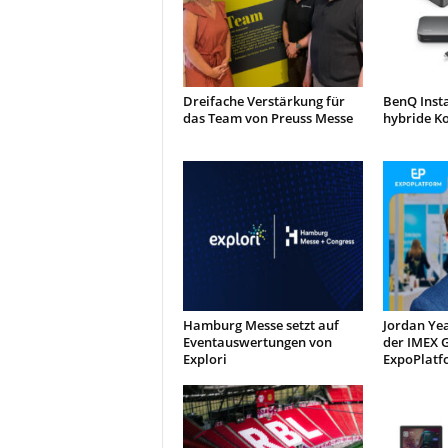
Dreifache Verstärkung für
BenQ Inst
das Team von Preuss Messe
hybride K
Hamburg Messe setzt auf
Jordan Yea
Eventauswertungen von
der IMEX 
Explori
ExpoPlatf