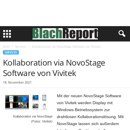
Start
Services
Kollaboration via NovoStage Software von Vivitek
SERVICES
Kollaboration via NovoStage
Software von Vivitek
18. November 2021
Mit der neuen NovoStage Software
von Vivitek werden Display mit
Windows-Betriebssystem zur
drahtlosen Kollaborationslösung. Mit
Kollaboration via NovoStage
(Fotos: Vivitek)
NovoStage lassen sich außerdem