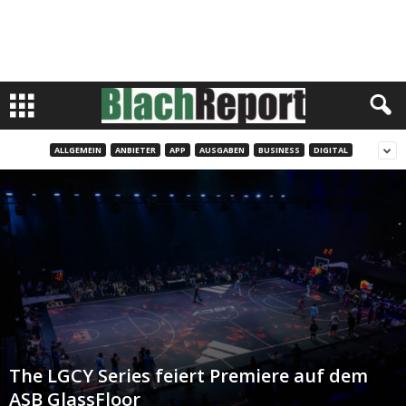
ALLGEMEIN
ANBIETER
APP
AUSGABEN
BUSINESS
DIGITAL
The LGCY Series feiert Premiere auf dem
ASB GlassFloor