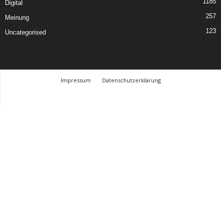
1185
Digital
257
Meinung
123
Uncategorised
Impressum
Datenschutzerklärung
© Design Andre Menke
TMITC Agency