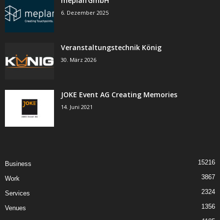
meplan GmbH
6. Dezember 2025
Veranstaltungstechnik König
30. März 2026
JOKE Event AG Creating Memories
14. Juni 2021
15216
Business
3867
Work
2324
Services
1356
Venues