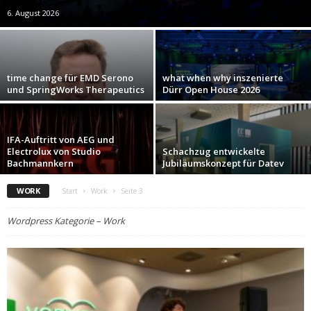
6. August 2026
time change für EMD Serono
what when why inszenierte
und SpringWorks Therapeutics
Dürr Open House 2026
IFA-Auftritt von AEG und
Electrolux von Studio
Schachzug entwickelte
Bachmannkern
Jubiläumskonzept für Datev
WORK
Start
Work
Seite 3
Wordpress Kategorie – Work