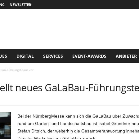
NG
NEWSLETTER
UES
DIGITAL
SERVICES
EVENT-AWARDS
ANBIETER
aBau-Führungsteam vor
ellt neues GaLaBau-Führungst
Bei der NürnbergMesse kann sich die GaLaBau über Zuwachs
rund um Garten- und Landschaftsbau ist Isabel Grundner neu
Stefan Dittrich, der weiterhin die Gesamtverantwortung inneha
Director Marketing zur GaLaBau zurück.