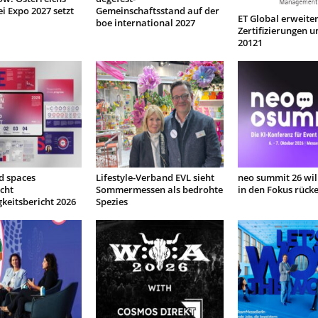
ei Expo 2027 setzt
Gemeinschaftsstand auf der
ET Global erweiter
boe international 2027
Zertifizierungen u
20121
d spaces
Lifestyle-Verband EVL sieht
neo summit 26 will
icht
Sommermessen als bedrohte
in den Fokus rück
keitsbericht 2026
Spezies