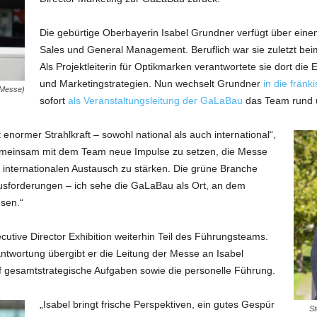
Die gebürtige Oberbayerin Isabel Grundner verfügt über eine
Sales und General Management. Beruflich war sie zuletzt beim 
Als Projektleiterin für Optikmarken verantwortete sie dort d
und Marketingstrategien. Nun wechselt Grundner
in die frän
gMesse)
sofort
als Veranstaltungsleitung der GaLaBau
das Team rund u
 enormer Strahlkraft – sowohl national als auch international“,
gemeinsam mit dem Team neue Impulse zu setzen, die Messe
internationalen Austausch zu stärken. Die grüne Branche
sforderungen – ich sehe die GaLaBau als Ort, an dem
sen.“
xecutive Director Exhibition weiterhin Teil des Führungsteams.
antwortung übergibt er die Leitung der Messe an Isabel
uf gesamtstrategische Aufgaben sowie die personelle Führung.
„Isabel bringt frische Perspektiven, ein gutes Gespür
St