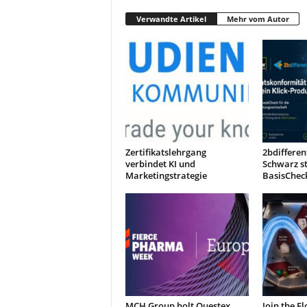
Verwandte Artikel
Mehr vom Autor
Zertifikatslehrgang
2bdiffere
verbindet KI und
Schwarz s
Marketingstrategie
BasisChec
MCH Group holt Questex
Join the F