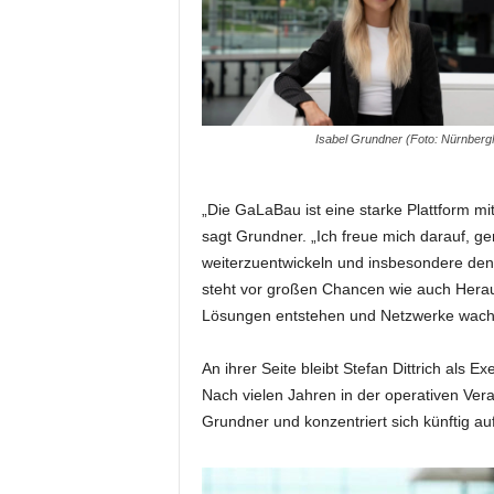
m
u
n
i
k
a
Isabel Grundner (Foto: Nürnber
t
i
o
„Die GaLaBau ist eine starke Plattform mit
n
sagt Grundner. „Ich freue mich darauf, 
|
weiterzuentwickeln und insbesondere den 
L
steht vor großen Chancen wie auch Herau
i
Lösungen entstehen und Netzwerke wach
v
e
-
An ihrer Seite bleibt Stefan Dittrich als E
M
Nach vielen Jahren in der operativen Ver
a
Grundner und konzentriert sich künftig a
r
k
e