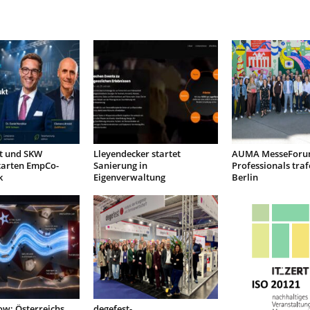
nt und SKW
Lleyendecker startet
AUMA MesseForu
tarten EmpCo-
Sanierung in
Professionals traf
k
Eigenverwaltung
Berlin
low: Österreichs
degefest-