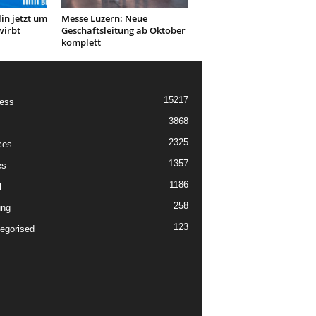
in jetzt um
Messe Luzern: Neue
wirbt
Geschäftsleitung ab Oktober
komplett
15217
ess
3868
2325
ces
1357
es
1186
l
258
ung
123
egorised