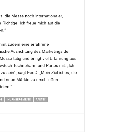
es, die Messe noch internationaler,
e Richtige. Ich freue mich auf die
n.“
immt zudem eine erfahrene
gische Ausrichtung des Marketings der
Messe tätig und bringt viel Erfahrung aus
owtech Technpharm und Partec mit. „Ich
 sein“, sagt Feeß. „Mein Ziel ist es, die
 und neue Märkte zu erschließen.
rken.“
RG
NÜRNBERGMESSE
PARTEC