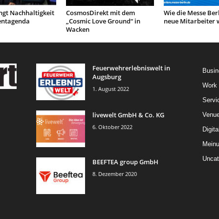
ngt Nachhaltigkeit
CosmosDirekt mit dem
Wie die Messe Berl
ventagenda
„Cosmic Love Ground“ in
neue Mitarbeiter 
Wacken
Feuerwehrerlebniswelt in
Busin
Augsburg
Work
1. August 2022
Servi
livewelt GmbH & Co. KG
Venu
6. Oktober 2022
Digita
Mein
Uncat
BEEFTEA group GmbH
8. Dezember 2020