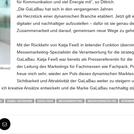
für Kommunikation und viel Energie mit“, so Dittrich.
„Die GaLaBau hat sich in den vergangenen Jahren
als Herzstück einer dynamischen Branche etabliert. Jetzt gilt 
digitaler und nachhaltiger aufzustellen – dafür ist sie genau di
Zusammenarbeit und darauf, gemeinsam neue Wege zu gehe
Mit der Rückkehr von Katja Feeß in leitender Funktion übern
Messemarketing-Spezialistin die Verantwortung für die strate
GaLaBau. Katja Feeß war bereits als Pressereferentin für die 
der Leitung des Marketings für Fachmessen wie Fachpack, P
gMesse)
freue mich sehr, wieder am Puls dieses dynamischen Marktes zu
Sichtbarkeit und Attraktivität der GaLaBau weiter zu steigern
h kreative Ansätze entwickeln und die Marke GaLaBau nachhaltig stä
AU
ISABEL GRUNDNER
KATJA FEESS
MESSEMARKETING
MESSEVERANSTALTER
NÜRNBE