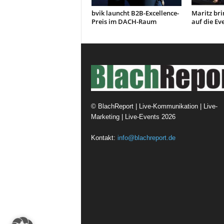
bvik launcht B2B-Excellence-
Maritz bri
Preis im DACH-Raum
auf die E
©
BlachReport | Live-Kommunikation | Live-
Marketing | Live-Events
2026
Kontakt:
info@blachreport.de