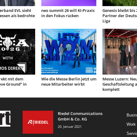
Verband EVL sieht
neo summit 26 will KI-Praxis
Genesis bleibt bis
sen als bedrohte
in den Fokus rücken
Partner der Deuts
Liga
ekt mit dem
Wie die Messe Berlin jetzt um
Messe Luzern: Ne
ove Ground“ in
neue Mitarbeiter wirbt
Geschäftsleitung 
komplett
Riedel Communications
Busin
GmbH & Co. KG
Work
20. Januar 2021
Servi