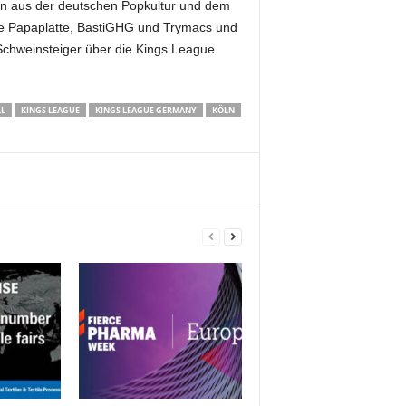
en aus der deutschen Popkultur und dem
wie Papaplatte, BastiGHG und Trymacs und
Schweinsteiger über die Kings League
L
KINGS LEAGUE
KINGS LEAGUE GERMANY
KÖLN