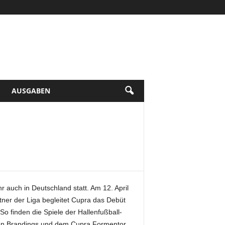
AUSGABEN
 auch in Deutschland statt. Am 12. April
Partner der Liga begleitet Cupra das Debüt
o finden die Spiele der Hallenfußball-
rsen Brandings und dem Cupra Formentor