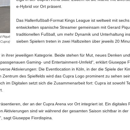
e-Hybrid vor Ort präsent.
Das Hallenfußball-Format Kings League ist weltweit mit sechs 
entwickelten spanische Streamer gemeinsam mit Gerard Piqu
traditionellen Fußball, um mehr Dynamik und Unterhaltung ins
d Piqué
sieben Spielern treten in zwei Halbzeiten über jeweils 20 Mi
: Cupra)
in ihrer jeweiligen Kategorie. Beide stehen für Mut, neues Denken und
passgenauen Gaming- und Entertainment-Umfeld“, erklärt Giuseppe Fio
iverse Aktivierungen: Die Eventlocation in Köln, in der die Spiele de
Zentrum des Spielfelds wird das Cupra Logo prominent zu sehen sein,
h im Digitalen setzt sich die Zusammenarbeit fort: Cupra ist sowohl Te
t.
entieren, der an der Cupra Arena vor Ort integriert ist. Ein digitales
en Aktivierungen sind wir während der gesamten Saison sichtbar in der
“, sagt Giuseppe Fiordispina.