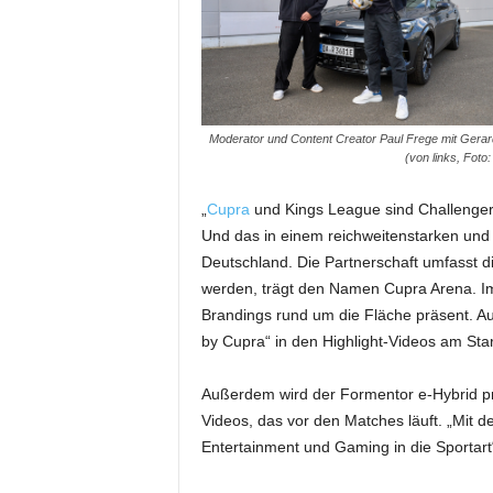
m
u
n
i
k
a
Moderator und Content Creator Paul Frege mit Gerar
t
(von links, Foto
i
o
„
Cupra
und Kings League sind Challenger 
n
Und das in einem reichweitenstarken und 
|
Deutschland. Die Partnerschaft umfasst d
L
werden, trägt den Namen Cupra Arena. Im 
i
Brandings rund um die Fläche präsent. Auc
v
by Cupra“ in den Highlight-Videos am Star
e
-
M
Außerdem wird der Formentor e-Hybrid präs
a
Videos, das vor den Matches läuft. „Mit d
r
Entertainment und Gaming in die Sportart
k
e