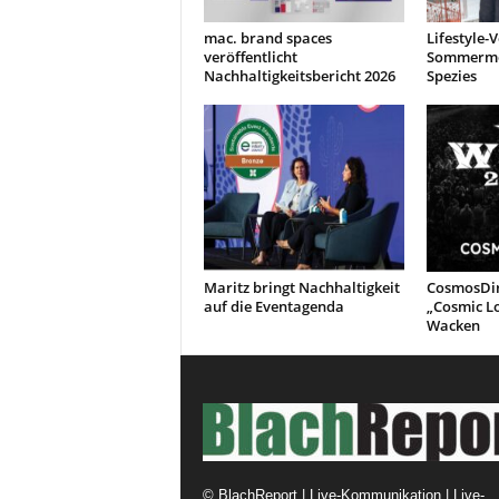
mac. brand spaces
Lifestyle-
veröffentlicht
Sommermes
Nachhaltigkeitsbericht 2026
Spezies
Maritz bringt Nachhaltigkeit
CosmosDir
auf die Eventagenda
„Cosmic L
Wacken
©
BlachReport | Live-Kommunikation | Live-