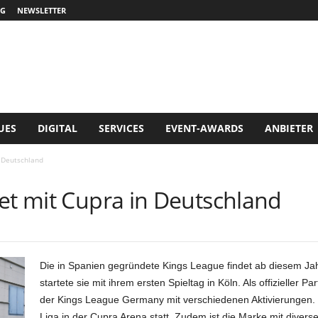
G
NEWSLETTER
UES
DIGITAL
SERVICES
EVENT-AWARDS
ANBIETER
n Deutschland
et mit Cupra in Deutschland
Die in Spanien gegründete Kings League findet ab diesem Jahr
startete sie mit ihrem ersten Spieltag in Köln. Als offizieller 
der Kings League Germany mit verschiedenen Aktivierungen. S
Liga in der Cupra Arena statt. Zudem ist die Marke mit dive