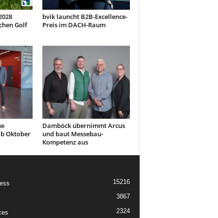
 2028
bvik launcht B2B-Excellence-
chen Golf
Preis im DACH-Raum
ue
Damböck übernimmt Arcus
ab Oktober
und baut Messebau-
Kompetenz aus
15216
ess
3867
2324
ces