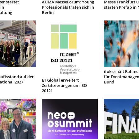
er startet
AUMA MesseForum: Young
Messe Frankfurt 
in
Professionals trafen sich in
starten Prefab in
altung
Berlin
ifok erhält Rahme
aftsstand auf der
für Eventmanage
ET Global erweitert
ational 2027
Bund
Zertifizierungen um ISO
20121