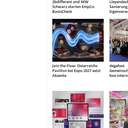
2bdifferent und SKW
Lleyendeck
Schwarz starten EmpCo-
Sanierung 
BasisCheck
Eigenverw
Join the Flow: Österreichs
degefest-
Pavillon bei Expo 2027 setzt
Gemeinsch
Akzente
boe intern