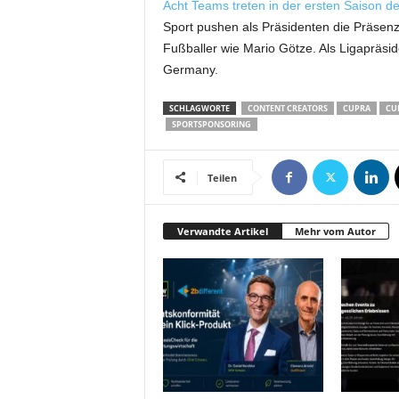
Acht Teams treten in der ersten Saison
t
Sport pushen als Präsidenten die Präsen
i
n
Fußballer wie Mario Götze. Als Ligapräs
g
Germany.
|
L
SCHLAGWORTE
CONTENT CREATORS
CUPRA
CU
i
SPORTSPONSORING
v
e
Teilen
-
E
v
Verwandte Artikel
Mehr vom Autor
e
n
t
s