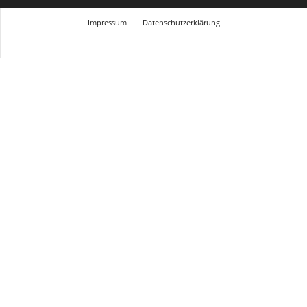
Impressum
Datenschutzerklärung
© Design Andre Menke
TMITC Agency