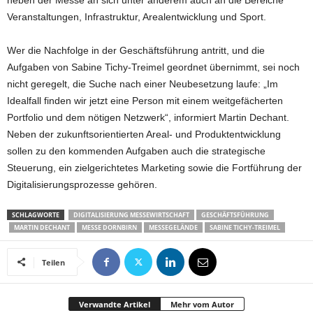
neben der Messe an sich unter anderem auch an die Bereiche
Veranstaltungen, Infrastruktur, Arealentwicklung und Sport.
Wer die Nachfolge in der Geschäftsführung antritt, und die
Aufgaben von Sabine Tichy-Treimel geordnet übernimmt, sei noch
nicht geregelt, die Suche nach einer Neubesetzung laufe: „Im
Idealfall finden wir jetzt eine Person mit einem weitgefächerten
Portfolio und dem nötigen Netzwerk“, informiert Martin Dechant.
Neben der zukunftsorientierten Areal- und Produktentwicklung
sollen zu den kommenden Aufgaben auch die strategische
Steuerung, ein zielgerichtetes Marketing sowie die Fortführung der
Digitalisierungsprozesse gehören.
SCHLAGWORTE
DIGITALISIERUNG MESSEWIRTSCHAFT
GESCHÄFTSFÜHRUNG
MARTIN DECHANT
MESSE DORNBIRN
MESSEGELÄNDE
SABINE TICHY-TREIMEL
Teilen
Verwandte Artikel
Mehr vom Autor