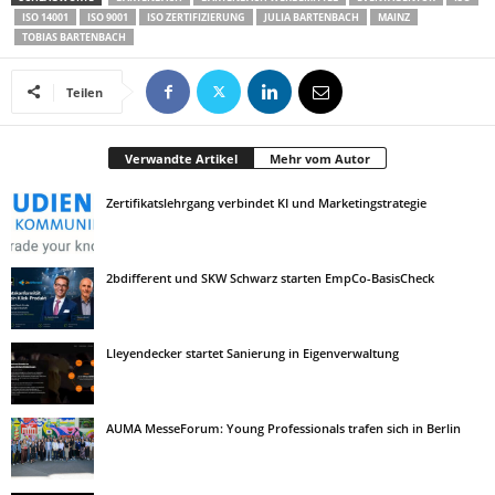
ISO 14001
ISO 9001
ISO ZERTIFIZIERUNG
JULIA BARTENBACH
MAINZ
TOBIAS BARTENBACH
Teilen
Verwandte Artikel
Mehr vom Autor
Zertifikatslehrgang verbindet KI und Marketingstrategie
2bdifferent und SKW Schwarz starten EmpCo-BasisCheck
Lleyendecker startet Sanierung in Eigenverwaltung
AUMA MesseForum: Young Professionals trafen sich in Berlin