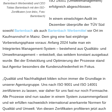
ISO 14001 (Umweltmanagement)
Bartenbach Werbemittel) und CEO
erfolgreich abgeschlossen.
Tobias Bartenbach mit den ISO-
Zertifikaten (von links, Foto:
Bartenbach)
In einem einwöchigen Audit im
Dezember überprüfte der TÜV Süd
sowohl
Bartenbach
als auch
Bartenbach Werbemittel
vor Ort im
Kaufmannshof in Mainz. Dem ging eine fast einjährige
Vorbereitungsphase voraus: Anfang 2024 hatte man ein
Integriertes Management-System – bestehend aus Qualitäts- und
Umweltmanagement – entwickelt, das seitdem konstant ausgebaut
wurde. Bei der Entwicklung und Optimierung der Prozesse stand
laut Agentur besonders die Kundenzufriedenheit im Fokus.
„Qualität und Nachhaltigkeit bilden schon immer die Grundlage in
unserer Agenturgruppe. Uns nach ISO 9001 und ISO 14001
zertifizieren zu lassen, war daher für uns fast nur noch Formsache.
Alle Prozesse sind nun sauber in einem System zusammengefasst
und wir erfüllen nachweislich international anerkannte Normen für
Qualität und Umwelt. Von diesen Zertifikaten profitieren jetzt auch