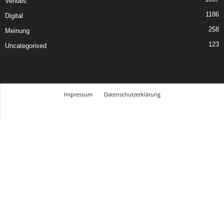
Venues
1186
Digital
258
Meinung
123
Uncategorised
Impressum
Datenschutzerklärung
© Design Andre Menke
TMITC Agency