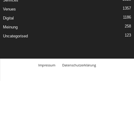
Services
1357
Venues
1186
Digital
258
Meinung
123
Uncategorised
Impressum
Datenschutzerklärung
© Design Andre Menke
TMITC Agency