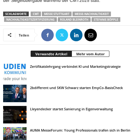
der Siegelübergabe während der CMT2025 statt.
SCHLAGWORTE
CMT
MESSE STUTTGART
MESSE-NACHHALTIGKEIT
NACHHALTIGKEITSZERTIFIZIERUNG
ROLAND BLEINROTH
STEFANIE BÖPPLE
Teilen
Verwandte Artikel
Mehr vom Autor
Zertifikatslehrgang verbindet KI und Marketingstrategie
2bdifferent und SKW Schwarz starten EmpCo-BasisCheck
Lleyendecker startet Sanierung in Eigenverwaltung
AUMA MesseForum: Young Professionals trafen sich in Berlin