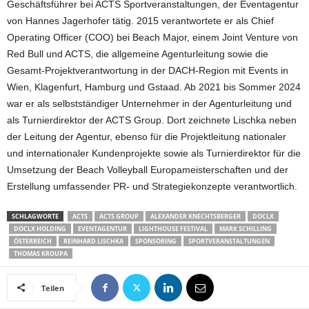
Geschäftsführer bei ACTS Sportveranstaltungen, der Eventagentur
von Hannes Jagerhofer tätig. 2015 verantwortete er als Chief
Operating Officer (COO) bei Beach Major, einem Joint Venture von
Red Bull und ACTS, die allgemeine Agenturleitung sowie die
Gesamt-Projektverantwortung in der DACH-Region mit Events in
Wien, Klagenfurt, Hamburg und Gstaad. Ab 2021 bis Sommer 2024
war er als selbstständiger Unternehmer in der Agenturleitung und
als Turnierdirektor der ACTS Group. Dort zeichnete Lischka neben
der Leitung der Agentur, ebenso für die Projektleitung nationaler
und internationaler Kundenprojekte sowie als Turnierdirektor für die
Umsetzung der Beach Volleyball Europameisterschaften und der
Erstellung umfassender PR- und Strategiekonzepte verantwortlich.
SCHLAGWORTE
ACTS
ACTS GROUP
ALEXANDER KNECHTSBERGER
DOCLX
DOCLX HOLDING
EVENTAGENTUR
LIGHTHOUSE FESTIVAL
MARK SCHILLING
ÖSTERREICH
REINHARD LISCHKA
SPONSORING
SPORTVERANSTALTUNGEN
THOMAS KROUPA
Teilen