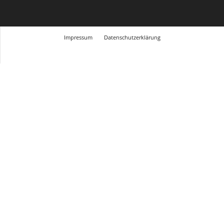
Impressum
Datenschutzerklärung
© Design Andre Menke
TMITC Agency