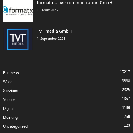
format:c – live communication GmbH
16. März 2026
TVT.media GmbH
1. September 2024
15217
Business
3868
Work
2325
Services
1357
Venues
1186
Digital
258
Meinung
123
Uncategorised