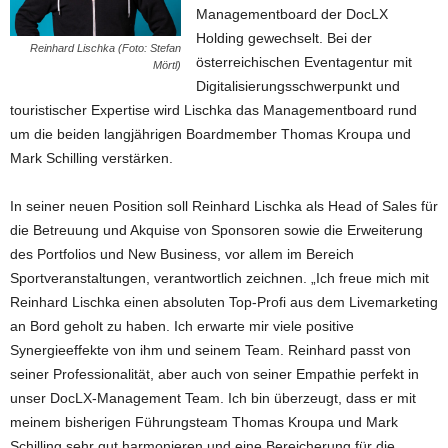
Managementboard der DocLX
Holding gewechselt. Bei der
Reinhard Lischka (Foto: Stefan
österreichischen Eventagentur mit
Mörtl)
Digitalisierungsschwerpunkt und
touristischer Expertise wird Lischka das Managementboard rund
um die beiden langjährigen Boardmember Thomas Kroupa und
Mark Schilling verstärken.
In seiner neuen Position soll Reinhard Lischka als Head of Sales für
die Betreuung und Akquise von Sponsoren sowie die Erweiterung
des Portfolios und New Business, vor allem im Bereich
Sportveranstaltungen, verantwortlich zeichnen. „Ich freue mich mit
Reinhard Lischka einen absoluten Top-Profi aus dem Livemarketing
an Bord geholt zu haben. Ich erwarte mir viele positive
Synergieeffekte von ihm und seinem Team. Reinhard passt von
seiner Professionalität, aber auch von seiner Empathie perfekt in
unser DocLX-Management Team. Ich bin überzeugt, dass er mit
meinem bisherigen Führungsteam Thomas Kroupa und Mark
Schilling sehr gut harmonieren und eine Bereicherung für die