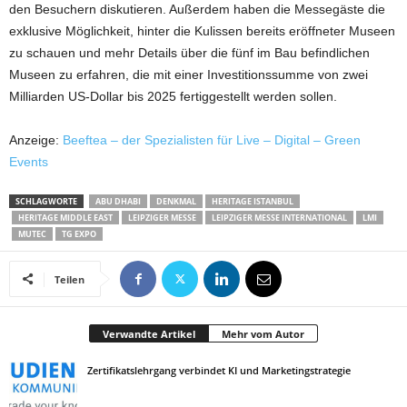
den Besuchern diskutieren. Außerdem haben die Messegäste die
exklusive Möglichkeit, hinter die Kulissen bereits eröffneter Museen
zu schauen und mehr Details über die fünf im Bau befindlichen
Museen zu erfahren, die mit einer Investitionssumme von zwei
Milliarden US-Dollar bis 2025 fertiggestellt werden sollen.
Anzeige:
Beeftea – der Spezialisten für Live – Digital – Green
Events
SCHLAGWORTE
ABU DHABI
DENKMAL
HERITAGE ISTANBUL
HERITAGE MIDDLE EAST
LEIPZIGER MESSE
LEIPZIGER MESSE INTERNATIONAL
LMI
MUTEC
TG EXPO
Teilen
Verwandte Artikel
Mehr vom Autor
Zertifikatslehrgang verbindet KI und Marketingstrategie