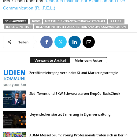
Mehr lesen über das
Research Institute For Exhibition and Live-
Communication (R.I.F.E.L.)
SCHLAGWORTE
IGVW
METASTUDIE VERANSTALTUNGSWIRTSCHAFT
R.I.F.E.L.
R.I.F.E.L. INSTITUT
RESEARCH INSTITUTE FOR EXHIBITION AND LIVE-COMMUNICATION
Teilen
Verwandte Artikel
Mehr vom Autor
Zertifikatslehrgang verbindet KI und Marketingstrategie
2bdifferent und SKW Schwarz starten EmpCo-BasisCheck
Lleyendecker startet Sanierung in Eigenverwaltung
AUMA MesseForum: Young Professionals trafen sich in Berlin