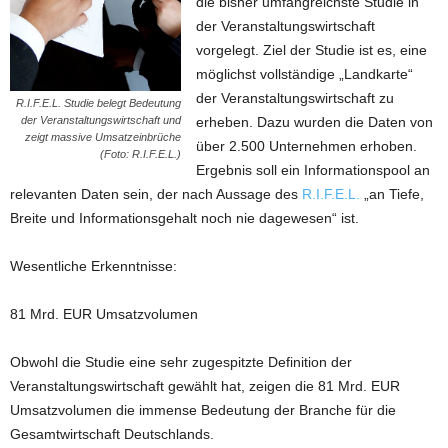
die bisher umfangreichste Studie in
der Veranstaltungswirtschaft
vorgelegt. Ziel der Studie ist es, eine
möglichst vollständige „Landkarte“
der Veranstaltungswirtschaft zu
R.I.F.E.L. Studie belegt Bedeutung
der Veranstaltungswirtschaft und
erheben. Dazu wurden die Daten von
zeigt massive Umsatzeinbrüche
über 2.500 Unternehmen erhoben.
(Foto: R.I.F.E.L.)
Ergebnis soll ein Informationspool an
relevanten Daten sein, der nach Aussage des
R.I.F.E.L.
„an Tiefe,
Breite und Informationsgehalt noch nie dagewesen“ ist.
Wesentliche Erkenntnisse:
81 Mrd. EUR Umsatzvolumen
Obwohl die Studie eine sehr zugespitzte Definition der
Veranstaltungswirtschaft gewählt hat, zeigen die 81 Mrd. EUR
Umsatzvolumen die immense Bedeutung der Branche für die
Gesamtwirtschaft Deutschlands.