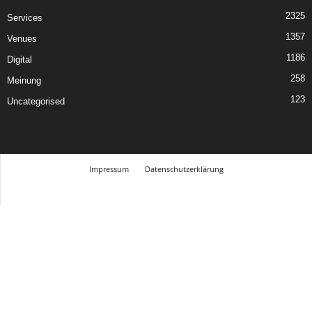
2325
Services
1357
Venues
1186
Digital
258
Meinung
123
Uncategorised
Impressum
Datenschutzerklärung
© Design Andre Menke
TMITC Agency