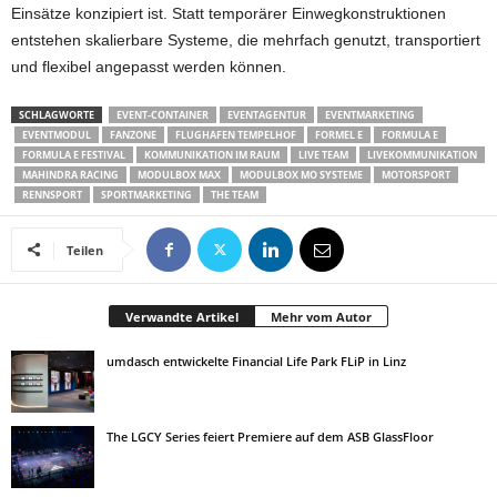
Einsätze konzipiert ist. Statt temporärer Einwegkonstruktionen
entstehen skalierbare Systeme, die mehrfach genutzt, transportiert
und flexibel angepasst werden können.
SCHLAGWORTE
EVENT-CONTAINER
EVENTAGENTUR
EVENTMARKETING
EVENTMODUL
FANZONE
FLUGHAFEN TEMPELHOF
FORMEL E
FORMULA E
FORMULA E FESTIVAL
KOMMUNIKATION IM RAUM
LIVE TEAM
LIVEKOMMUNIKATION
MAHINDRA RACING
MODULBOX MAX
MODULBOX MO SYSTEME
MOTORSPORT
RENNSPORT
SPORTMARKETING
THE TEAM
Teilen
Verwandte Artikel
Mehr vom Autor
umdasch entwickelte Financial Life Park FLiP in Linz
The LGCY Series feiert Premiere auf dem ASB GlassFloor