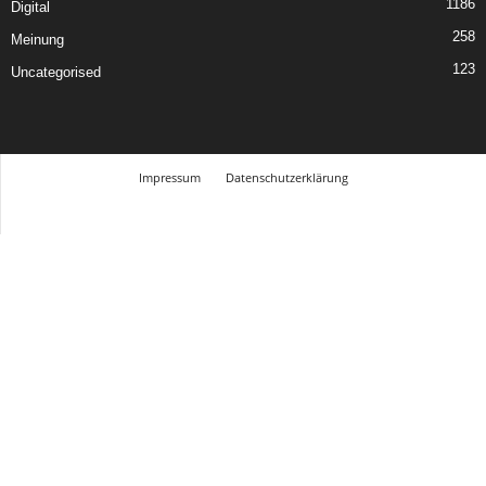
1186
Digital
258
Meinung
123
Uncategorised
Impressum
Datenschutzerklärung
© Design Andre Menke
TMITC Agency