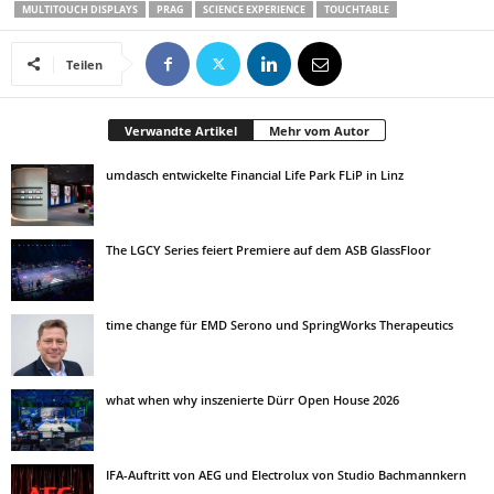
MULTITOUCH DISPLAYS
PRAG
SCIENCE EXPERIENCE
TOUCHTABLE
Teilen
Verwandte Artikel
Mehr vom Autor
umdasch entwickelte Financial Life Park FLiP in Linz
The LGCY Series feiert Premiere auf dem ASB GlassFloor
time change für EMD Serono und SpringWorks Therapeutics
what when why inszenierte Dürr Open House 2026
IFA-Auftritt von AEG und Electrolux von Studio Bachmannkern