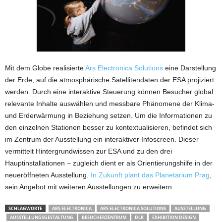
Mit dem Globe realisierte
Ars Electronica Solutions
eine Darstellung
der Erde, auf die atmosphärische Satellitendaten der ESA projiziert
werden. Durch eine interaktive Steuerung können Besucher global
relevante Inhalte auswählen und messbare Phänomene der Klima-
und Erderwärmung in Beziehung setzen. Um die Informationen zu
den einzelnen Stationen besser zu kontextualisieren, befindet sich
im Zentrum der Ausstellung ein interaktiver Infoscreen. Dieser
vermittelt Hintergrundwissen zur ESA und zu den drei
Hauptinstallationen – zugleich dient er als Orientierungshilfe in der
neueröffneten Ausstellung.
In Zukunft plant das Planetarium Prag
,
sein Angebot mit weiteren Ausstellungen zu erweitern.
SCHLAGWORTE
ARS ELECTRONICA
ARS ELECTRONICA SOLUTIONS
AUSSTELLUNG
AUSSTELLUNGSGESTALTUNG
BESUCHERZENTRUM
DLR
EXHIBITION DESIGN