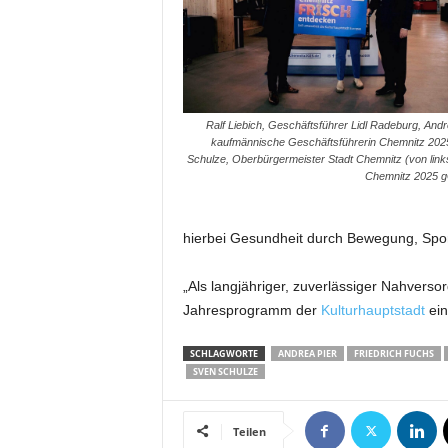
m
u
n
i
k
a
Ralf Liebich, Geschäftsführer Lidl Radeburg, Andr
kaufmännische Geschäftsführerin Chemnitz 202
t
Schulze, Oberbürgermeister Stadt Chemnitz (von links
i
Chemnitz 2025 
o
n
|
hierbei Gesundheit durch Bewegung, Sport
L
i
„Als langjähriger, zuverlässiger Nahverso
v
Jahresprogramm der
Kulturhauptstadt
ein
e
-
M
SCHLAGWORTE
ANDREA PIER
FRIEDRICH FUCHS
SVEN SCHULZE
a
r
k
Teilen
e