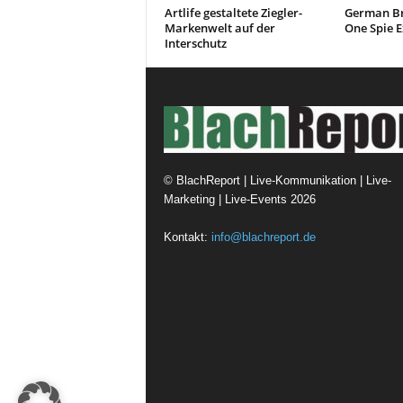
Artlife gestaltete Ziegler-
German Br
Markenwelt auf der
One Spie E
Interschutz
©
BlachReport | Live-Kommunikation | Live-
Marketing | Live-Events
2026
Kontakt:
info@blachreport.de