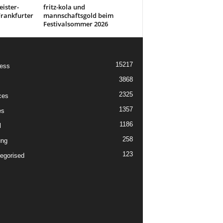
ister-
fritz-kola und
rankfurter
mannschaftsgold beim
Festivalsommer 2026
15217
ess
3868
2325
ces
1357
es
1186
l
258
ung
123
egorised