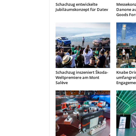
Schachzug entwickelte
Messekonz
Jubiläumskonzept für Datev
Danone a
Goods Fo
Schachzug inszeniert Škoda-
Knabe Dri
Weltpremiere am Mont
umfangrei
Salève
Engagemen