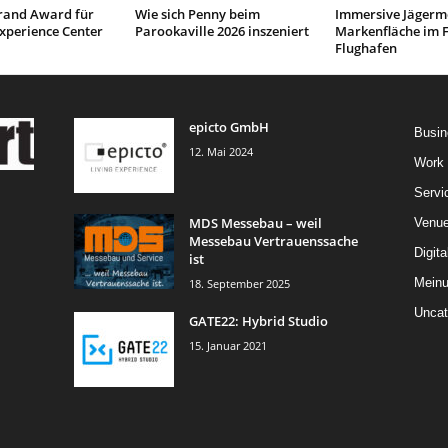
and Award für
Wie sich Penny beim
Immersive Jägerme
xperience Center
Parookaville 2026 inszeniert
Markenfläche im F
Flughafen
epicto GmbH
Busin
12. Mai 2024
Work
Servi
MDS Messebau – weil
Venu
Messebau Vertrauenssache
Digita
ist
Mein
18. September 2025
Uncat
GATE22: Hybrid Studio
15. Januar 2021