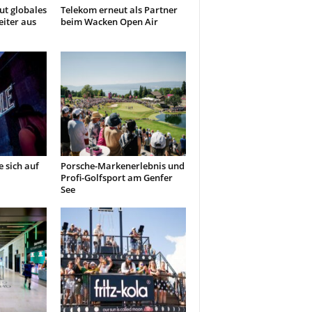
t globales
Telekom erneut als Partner
iter aus
beim Wacken Open Air
 sich auf
Porsche-Markenerlebnis und
Profi-Golfsport am Genfer
See