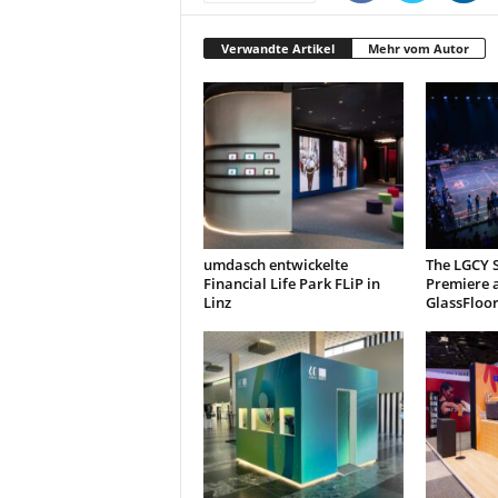
t
i
Verwandte Artikel
Mehr vom Autor
n
g
|
L
i
v
e
-
E
umdasch entwickelte
The LGCY S
v
Financial Life Park FLiP in
Premiere 
e
Linz
GlassFloo
n
t
s