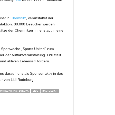
unst in
Chemnitz
, veranstaltet der
nstaktion. 80.000 Besucher werden
lätze der Chemnitzer Innenstadt in eine
r Sportwoche „Sports United“ zum
 der Auftaktveranstaltung. Lidl stellt
nd aktiven Lebensstil fördern.
ns darauf, uns als Sponsor aktiv in das
rer von Lidl Radeburg.
URHAUPTSTADT EUROPA
LIDL
RALF LIEBICH