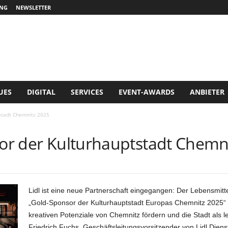
NG
NEWSLETTER
UES
DIGITAL
SERVICES
EVENT-AWARDS
ANBIETER
tstadt Chemnitz 2025
sor der Kulturhauptstadt Chemn
Lidl ist eine neue Partnerschaft eingegangen: Der Lebensmitte
„Gold-Sponsor der Kulturhauptstadt Europas Chemnitz 2025
kreativen Potenziale von Chemnitz fördern und die Stadt als l
Friedrich Fuchs, Geschäftsleitungsvorsitzender von Lidl Diens