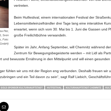
vertreten.
Beim Hutfestival, einem internationalen Festival der Straßenk
Lebensmitteleinzelhändler drei Tage lang eine interaktive Ku
erwartet, wenn sich vom 30. Mai bis 1. Juni die Gassen und P
ea Pier,
große Freilichtbühne verwandeln.
5, Sven
, Foto:
gGmbH)
Später im Jahr, Anfang September, will Chemnitz während de
Zentrum für Bewegungsbegeisterte werden – mit Lidl als Partner
 und bewusste Ernährung in den Mittelpunkt und will einen gesunden u
rger fühlen wir uns mit der Region eng verbunden. Deshalb freuen wir u
zubringen und ein Teil davon zu sein“, sagt Ralf Liebich, Geschäftsfüh
GOLD-SPONSOR KULTURHAUPTSTADT
HUTFESTIVAL
KULTURHAUPTSTADT CHEMNITZ
KULT