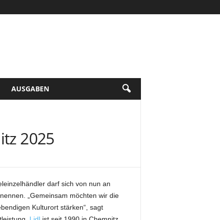
AUSGABEN
itz 2025
leinzelhändler darf sich von nun an
“ nennen. „Gemeinsam möchten wir die
ebendigen Kulturort stärken“, sagt
tleistung.
Lidl
ist seit 1990 in Chemnitz