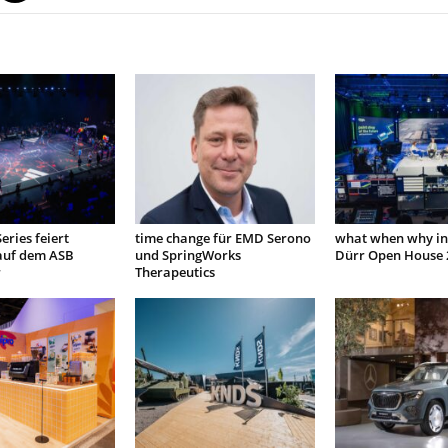
eries feiert
time change für EMD Serono
what when why in
auf dem ASB
und SpringWorks
Dürr Open House 
r
Therapeutics