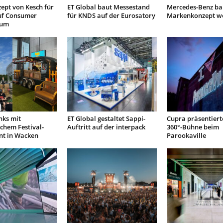
ept von Kesch für
ET Global baut Messestand
Mercedes-Benz bau
uf Consumer
für KNDS auf der Eurosatory
Markenkonzept we
rum
nks mit
ET Global gestaltet Sappi-
Cupra präsentierte
chem Festival-
Auftritt auf der interpack
360°-Bühne beim
t in Wacken
Parookaville