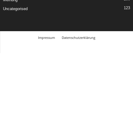
123
Uncategorised
Impressum
Datenschutzerklärung
© Design Andre Menke
TMITC Agency