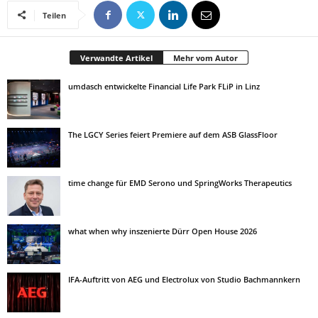
Teilen
Verwandte Artikel
Mehr vom Autor
umdasch entwickelte Financial Life Park FLiP in Linz
The LGCY Series feiert Premiere auf dem ASB GlassFloor
time change für EMD Serono und SpringWorks Therapeutics
what when why inszenierte Dürr Open House 2026
IFA-Auftritt von AEG und Electrolux von Studio Bachmannkern