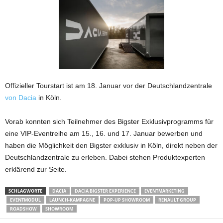
Offizieller Tourstart ist am 18. Januar vor der Deutschlandzentrale
von Dacia
in Köln.
Vorab konnten sich Teilnehmer des Bigster Exklusivprogramms für
eine VIP-Eventreihe am 15., 16. und 17. Januar bewerben und
haben die Möglichkeit den Bigster exklusiv in Köln, direkt neben der
Deutschlandzentrale zu erleben. Dabei stehen Produktexperten
erklärend zur Seite.
SCHLAGWORTE
DACIA
DACIA BIGSTER EXPERIENCE
EVENTMARKETING
EVENTMODUL
LAUNCH-KAMPAGNE
POP-UP SHOWROOM
RENAULT GROUP
ROADSHOW
SHOWROOM