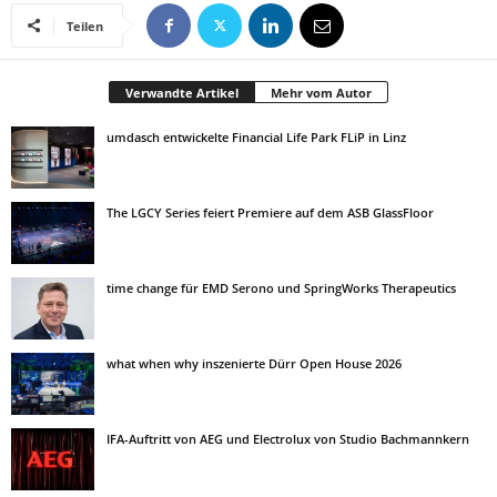
Teilen
Verwandte Artikel
Mehr vom Autor
umdasch entwickelte Financial Life Park FLiP in Linz
The LGCY Series feiert Premiere auf dem ASB GlassFloor
time change für EMD Serono und SpringWorks Therapeutics
what when why inszenierte Dürr Open House 2026
IFA-Auftritt von AEG und Electrolux von Studio Bachmannkern