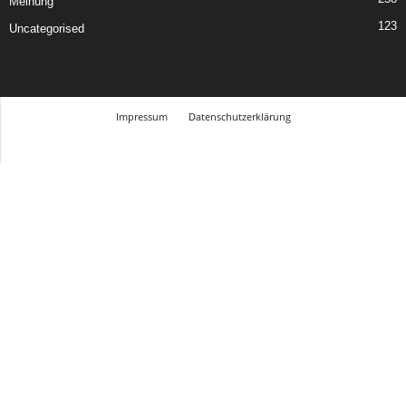
Meinung
123
Uncategorised
Impressum
Datenschutzerklärung
© Design Andre Menke
TMITC Agency