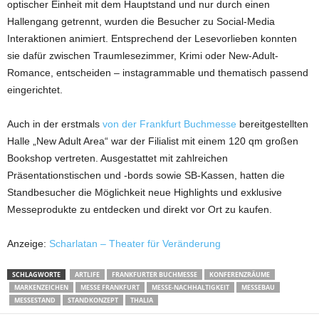
optischer Einheit mit dem Hauptstand und nur durch einen
Hallengang getrennt, wurden die Besucher zu Social-Media
Interaktionen animiert. Entsprechend der Lesevorlieben konnten
sie dafür zwischen Traumlesezimmer, Krimi oder New-Adult-
Romance, entscheiden – instagrammable und thematisch passend
eingerichtet.
Auch in der erstmals
von der Frankfurt Buchmesse
bereitgestellten
Halle „New Adult Area“ war der Filialist mit einem 120 qm großen
Bookshop vertreten. Ausgestattet mit zahlreichen
Präsentationstischen und -bords sowie SB-Kassen, hatten die
Standbesucher die Möglichkeit neue Highlights und exklusive
Messeprodukte zu entdecken und direkt vor Ort zu kaufen.
Anzeige:
Scharlatan – Theater für Veränderung
SCHLAGWORTE
ARTLIFE
FRANKFURTER BUCHMESSE
KONFERENZRÄUME
MARKENZEICHEN
MESSE FRANKFURT
MESSE-NACHHALTIGKEIT
MESSEBAU
MESSESTAND
STANDKONZEPT
THALIA