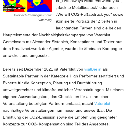
la „I will always wiederverwend you“,
„Back to Metallbesteck“ oder auch
„We will CO2-Fußabdruck you“ sowie
#freinach-Kampagne (Foto:
Vaterblut)
ikonisierte Porträts der Zitierten in
leuchtenden Farben sind die beiden
Hauptelemente der Nachhaltigkeitskampagne von Vaterblut.
Gemeinsam mit Alexander Sistenich, Konzeptioner und Texter aus
dem Kreativnetzwerk der Agentur, wurde die #freinach-Kampagne
entwickelt und umgesetzt.
Bereits seit Dezember 2021 ist Vaterblut von
visitBerlin
als
Sustainable Partner in der Kategorie High Performer zertifiziert und
Experte für die Konzeption, Planung und Durchführung
umweltgerechter und klimafreundlicher Veranstaltungen. Mit einem
eigenen Auswertungstool, das Checklisten für alle an einer
Veranstaltung beteiligten Partnern umfasst, macht
Vaterblut
nachhaltige Veranstaltungen nun mess- und auswertbar. Die
Ermittlung der CO2-Emission sowie die Empfehlung geeigneter
Konzepte zur CO2- Kompensation sind Teil des Angebotes.