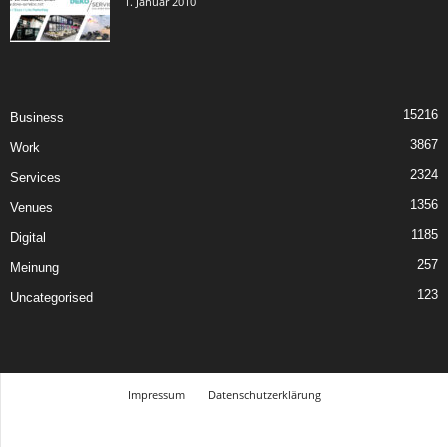
1. Januar 2010
15216
Business
3867
Work
2324
Services
1356
Venues
1185
Digital
257
Meinung
123
Uncategorised
Impressum
Datenschutzerklärung
© Design Andre Menke
TMITC Agency