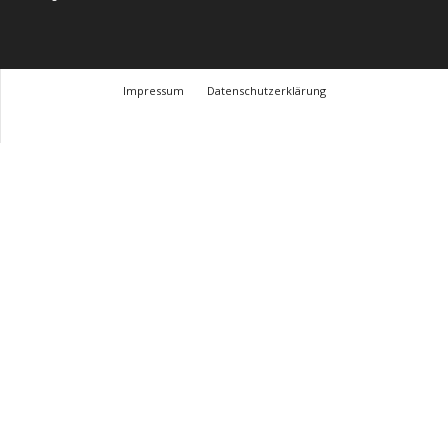
Impressum
Datenschutzerklärung
© Design Andre Menke
TMITC Agency