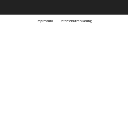
Impressum
Datenschutzerklärung
© Design Andre Menke
TMITC Agency