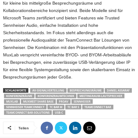
für kleine bis mittelgroße Besprechungsräume und
Kollaborationsbereiche konzipiert sind. Beide Modelle sind für
Microsoft Teams zertifiziert und bieten Features wie Trusted
Sennheiser Audio, einfache Installation und hohe
Sicherheitsstandards. Im Fokus steht allerdings auch die
professionelle Audioqualität der TeamConnect Bar Lösungen von
Sennheiser. Die Kombination mit den Präsentationsfunktionen von
MuxLab verspricht vereinfachte BYOD- und BYOM-Arbeitsabläufe
bei Besprechungen, eine zuverlässige USB-Verlängerung über IP
für eine flexible Systemgestaltung sowie den skalierbaren Einsatz in
Besprechungsräumen jeder Größe.
SCHLAGWORTE
AV-SIGNALVERTEILUNG
BESPRECHUNGSRÄUME
DANIEL ASSARAF
KONFERENZRÄUME
KONFERENZRAUMTECHNIK
MEETINGRAUM-LAUTSPRECHER
MUXLAB
MUXMEET SHARE BASE
PROAV
SENNHEISER
SENNHEISER TEAMCONNECT
TC BAR M
TC BAR S
TEAMCONNECT BAR
TEAMCONNECT BAR-SOLUTIONS
USB-C
Teilen