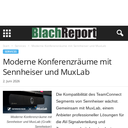
Start
Services
Moderne Konferenzräume mit Sennheiser und MuxLab
SERVICES
Moderne Konferenzräume mit
Sennheiser und MuxLab
2. Juni 2026
Die Kompatibilität des TeamConnect
Segments von Sennheiser wächst.
Gemeinsam mit MuxLab, einem
Anbieter professioneller Lösungen für
Moderne Konferenzräume mit
die AV-Signalverteilung und
Sennheiser und MuxLab (Grafik:
Sennheiser)