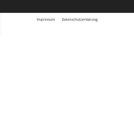
Impressum
Datenschutzerklärung
© Design Andre Menke
TMITC Agency