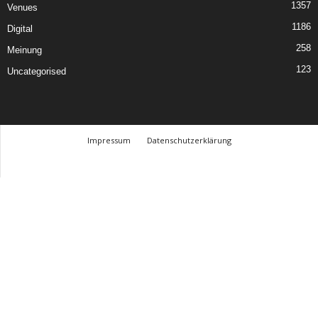
1357
Venues
1186
Digital
258
Meinung
123
Uncategorised
Impressum
Datenschutzerklärung
© Design Andre Menke
TMITC Agency