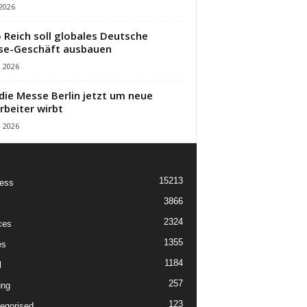
 2026
 Reich soll globales Deutsche
se-Geschäft ausbauen
i 2026
die Messe Berlin jetzt um neue
rbeiter wirbt
i 2026
15213
ess
3866
2324
ces
1355
es
1184
l
257
ung
123
egorised