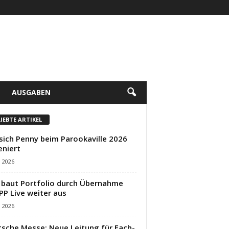
AUSGABEN
LIEBTE ARTIKEL
sich Penny beim Parookaville 2026
eniert
i 2026
baut Portfolio durch Übernahme
PP Live weiter aus
i 2026
sche Messe: Neue Leitung für Fach-