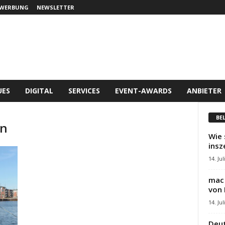
WERBUNG
NEWSLETTER
UES
DIGITAL
SERVICES
EVENT-AWARDS
ANBIETER
BE
en
Wie 
insz
14. Jul
mac 
von 
14. Jul
Deut