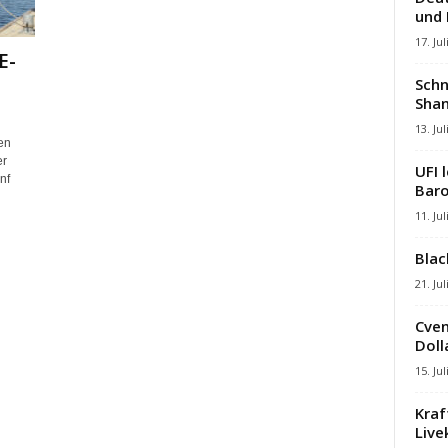
und
17. Jul
E-
Schn
Shan
13. Jul
en
er
UFI 
nf
Baro
11. Jul
Blac
21. Jul
Cven
Dolla
15. Jul
Kraf
Liv