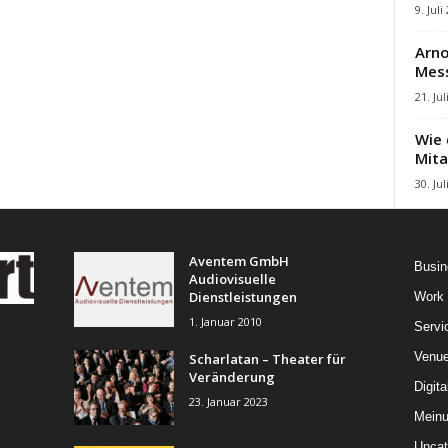
9. Juli
Arno
Mes
21. Jul
Wie 
Mita
30. Jul
Aventem GmbH
Busin
Audiovisuelle
Dienstleistungen
Work
1. Januar 2010
Servi
Venu
Scharlatan – Theater für
Veränderung
Digita
23. Januar 2023
Mein
Uncat