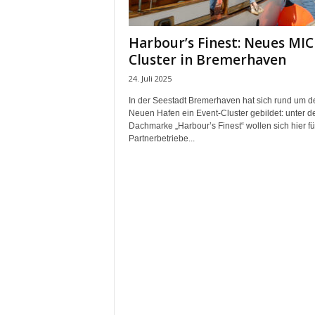
m
u
Harbour’s Finest: Neues MIC
n
Cluster in Bremerhaven
i
k
24. Juli 2025
a
In der Seestadt Bremerhaven hat sich rund um d
t
Neuen Hafen ein Event-Cluster gebildet: unter d
i
Dachmarke „Harbour’s Finest“ wollen sich hier fü
o
Partnerbetriebe...
n
|
L
i
v
e
-
M
a
r
k
e