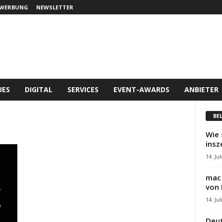
WERBUNG
NEWSLETTER
UES
DIGITAL
SERVICES
EVENT-AWARDS
ANBIETER
BE
Wie 
insz
14. Jul
mac 
von 
14. Jul
Deut