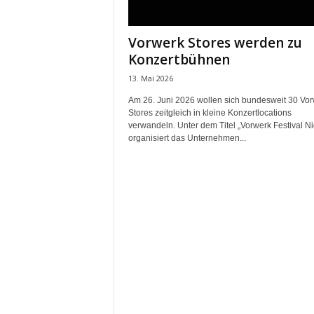
m
u
Vorwerk Stores werden zu
n
Konzertbühnen
i
k
13. Mai 2026
a
Am 26. Juni 2026 wollen sich bundesweit 30 Vo
t
Stores zeitgleich in kleine Konzertlocations
i
verwandeln. Unter dem Titel „Vorwerk Festival Ni
o
organisiert das Unternehmen...
n
|
L
i
v
e
-
M
a
r
k
e