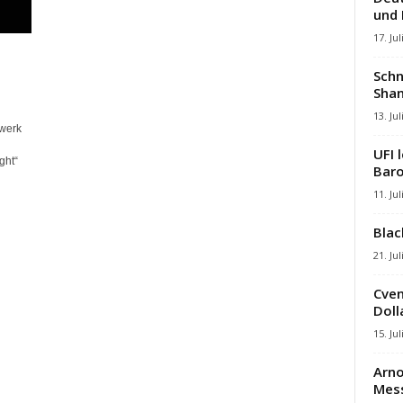
und
17. Jul
Schn
Shan
13. Jul
rwerk
UFI 
ght“
Baro
11. Jul
Blac
21. Jul
Cven
Dolla
15. Jul
Arno
Mes