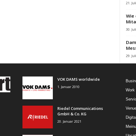
21. Jul
Wie 
Mita
30. Jul
Damb
Mes
29. Jul
VOK DAMS worldwide
Busin
1. Januar 2010
Work
Servi
Riedel Communications
Venu
GmbH & Co. KG
Digita
20. Januar 2021
Mein
Uncat