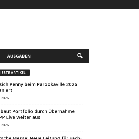
AUSGABEN
LIEBTE ARTIKEL
sich Penny beim Parookaville 2026
eniert
i 2026
baut Portfolio durch Übernahme
PP Live weiter aus
i 2026
sche Messe: Neue Leitung für Fach-