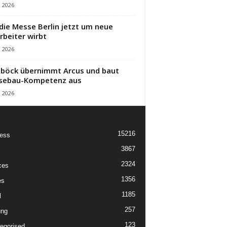
i 2026
die Messe Berlin jetzt um neue
rbeiter wirbt
i 2026
öck übernimmt Arcus und baut
sebau-Kompetenz aus
i 2026
15216
ess
3867
2324
ces
1356
es
1185
l
257
ung
123
egorised