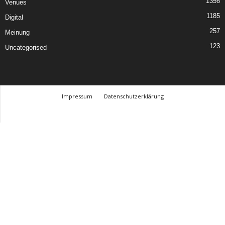
1356
Venues
1185
Digital
257
Meinung
123
Uncategorised
Impressum
Datenschutzerklärung
© Design Andre Menke
TMITC Agency