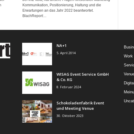
m
Kommunikation, Positionierung, Haltung und die
Erwartungen an das Jahr 2022 beantwortet.
BlachReport:...
NA+1
Busin
5. April 2014
Work
Servi
WISAG Event Service GmbH
Venu
& Co. KG
Digita
8. Februar 2024
Mein
Uncat
Schokoladenfabrik Event
und Meeting Venue
30. Oktober 2023