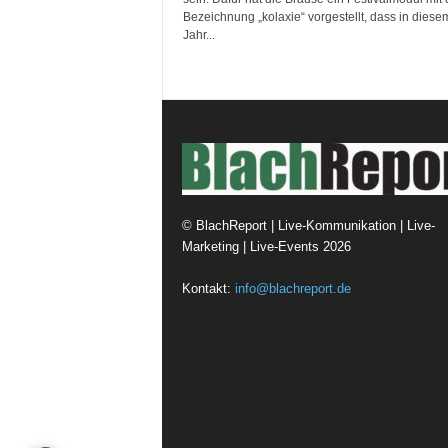
Bezeichnung „kolaxie“ vorgestellt, dass in diese
Jahr...
©
BlachReport | Live-Kommunikation | Live-
Marketing | Live-Events
2026
Kontakt:
info@blachreport.de