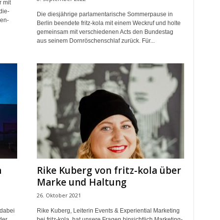
 mit
die-
Die diesjährige parlamentarische Sommerpause in
pen-
Berlin beendete fritz-kola mit einem Weckruf und holte
gemeinsam mit verschiedenen Acts den Bundestag
aus seinem Dornröschenschlaf zurück. Für...
a
Rike Kuberg von fritz-kola über
Marke und Haltung
26. Oktober 2021
 dabei
Rike Kuberg, Leiterin Events & Experiential Marketing
der
bei fritz-kola, hat unsere Fragen hinsichtlich Marketing-