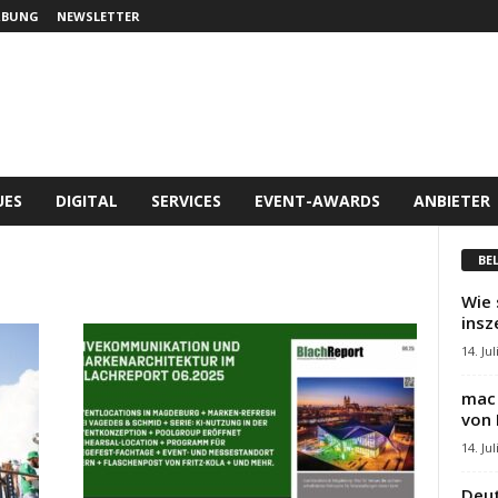
RBUNG
NEWSLETTER
UES
DIGITAL
SERVICES
EVENT-AWARDS
ANBIETER
BE
Wie 
insz
14. Jul
mac 
von 
14. Jul
Deut