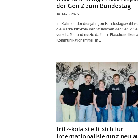
t
der Gen Z zum Bundestag
i
10. März 2025
n
g
Im Rahmen der diesjährigen Bundestagswahl wo
|
die Marke fritz-kola den Wünschen der Gen Z Ge
verschaffen und nutzte dafür ihr Flaschenetikett a
L
Kommunikationsmittel. In...
i
v
e
-
E
v
e
n
t
s
fritz-kola stellt sich für
Internationalisierung neu a