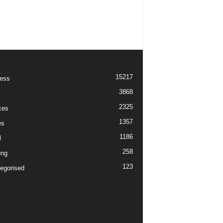
15217
ess
3868
2325
ces
1357
es
1186
l
258
ung
123
egorised