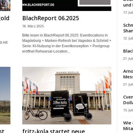
und
17. Jul
gold
BlachReport 06.2025
Schn
18. März 2025
Shan
Bitte lesen in BlachReport 06.2025: Eventlocations in
13. Jul
Magdeburg + Marken-Refresh bei Vagedes & Schmid +
d mit
Serie: KI-Nutzung in der Eventkonzeption + Poolgroup
Blac
eröffnet Rehearsal-Location...
21. Jul
Arno
Mes
21. Jul
Cven
Dolla
15. Jul
Wie 
Mita
st
fritz-kola startet neue