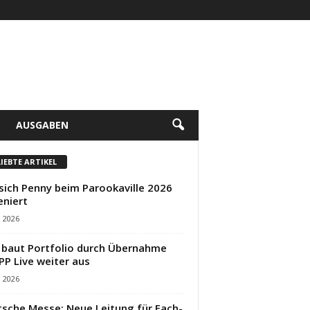
AUSGABEN
LIEBTE ARTIKEL
sich Penny beim Parookaville 2026
eniert
i 2026
baut Portfolio durch Übernahme
PP Live weiter aus
i 2026
sche Messe: Neue Leitung für Fach-