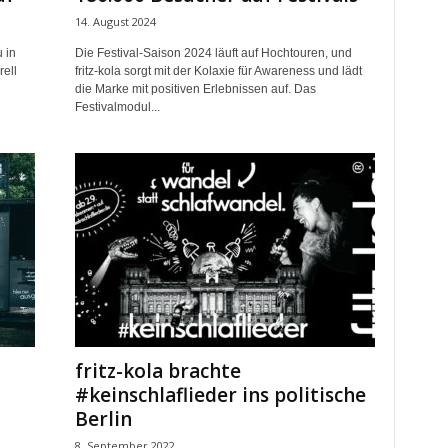
14. August 2024
 in
Die Festival-Saison 2024 läuft auf Hochtouren, und
rell
fritz-kola sorgt mit der Kolaxie für Awareness und lädt
die Marke mit positiven Erlebnissen auf. Das
Festivalmodul...
fritz-kola brachte
#keinschlaflieder ins politische
Berlin
8. September 2022