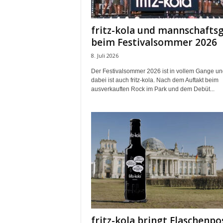
m
u
fritz-kola und mannschafts
n
beim Festivalsommer 2026
i
k
8. Juli 2026
a
Der Festivalsommer 2026 ist in vollem Gange un
t
dabei ist auch fritz-kola. Nach dem Auftakt beim
i
ausverkauften Rock im Park und dem Debüt...
o
n
|
L
i
v
e
-
M
a
r
k
fritz-kola bringt Flaschenpo
e