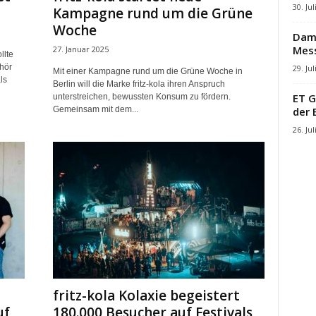
30. Jul
Kampagne rund um die Grüne
Woche
Damb
Mes
27. Januar 2025
llte
hör
29. Jul
Mit einer Kampagne rund um die Grüne Woche in
ls
Berlin will die Marke fritz-kola ihren Anspruch
ET G
unterstreichen, bewussten Konsum zu fördern.
der 
Gemeinsam mit dem...
26. Jul
fritz-kola Kolaxie begeistert
uf
180.000 Besucher auf Festivals