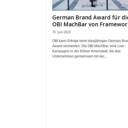
m
u
German Brand Award für di
n
OBI MachBar von Framewor
i
k
19. Juni 2023
a
OBI kann Erfolge beim diesjährigen German Bra
t
Award vermelden: Die OBI MachBar, eine Live-
i
Kampagne in der Kölner Innenstadt, die das
o
Unternehmen gemeinsam mit der...
n
|
L
i
v
e
-
M
a
r
k
e