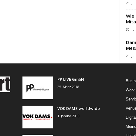
21. Jul
Wie 
Mita
30. Jul
Damb
Mes
29. Jul
PP LIVE GmbH
Busin
25. März 2018
Work
Servi
VOK DAMS worldwide
Venu
1. Januar 2010
Digita
Mein
Uncat