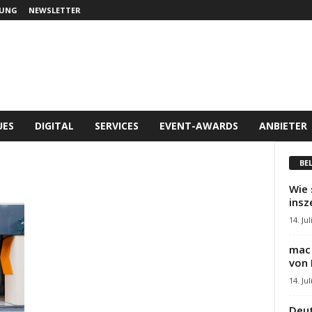
UNG
NEWSLETTER
UES
DIGITAL
SERVICES
EVENT-AWARDS
ANBIETER
BE
Wie 
insz
14. Jul
mac 
von 
14. Jul
Deut