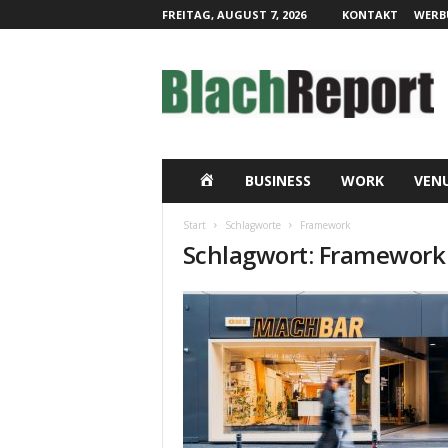
FREITAG, AUGUST 7, 2026
KONTAKT
WERB
B
l
a
c
h
R
e
H
BUSINESS
WORK
VEN
p
o
O
Start
Schlagworte
Framework
r
Schlagwort: Framework
t
M
|
L
E
i
v
e
-
K
o
m