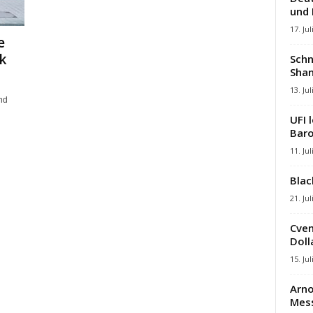
und
17. Jul
e
k
Schn
Shan
13. Jul
nd
UFI 
Baro
11. Jul
Blac
21. Jul
Cven
Dolla
15. Jul
Arno
Mes