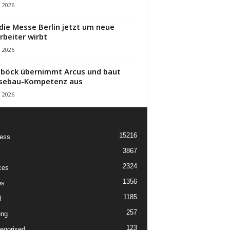
i 2026
die Messe Berlin jetzt um neue
rbeiter wirbt
i 2026
öck übernimmt Arcus und baut
sebau-Kompetenz aus
i 2026
15216
ess
3867
2324
ces
1356
es
1185
l
257
ung
123
egorised