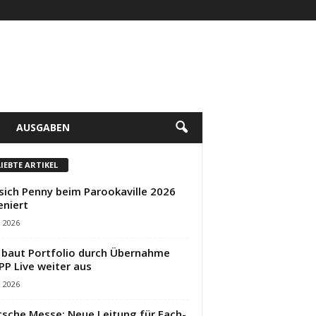
AUSGABEN
LIEBTE ARTIKEL
sich Penny beim Parookaville 2026
eniert
i 2026
baut Portfolio durch Übernahme
PP Live weiter aus
i 2026
sche Messe: Neue Leitung für Fach-