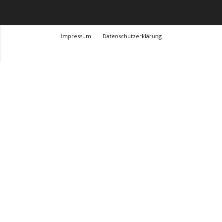
Impressum
Datenschutzerklärung
© Design Andre Menke
TMITC Agency