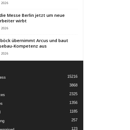
i 2026
die Messe Berlin jetzt um neue
rbeiter wirbt
i 2026
öck übernimmt Arcus und baut
sebau-Kompetenz aus
i 2026
15216
ess
3868
2325
ces
1356
es
1185
l
257
ung
123
egorised