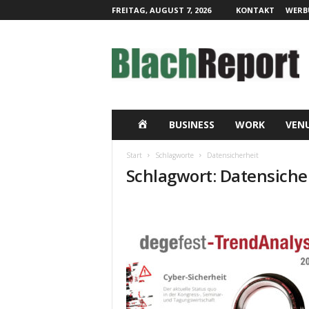
FREITAG, AUGUST 7, 2026
KONTAKT
WERB
B
l
a
c
h
R
e
H
BUSINESS
WORK
VEN
p
o
O
Start
Schlagworte
Datensicherheit
r
Schlagwort: Datensiche
t
M
|
L
E
i
v
e
-
K
o
m