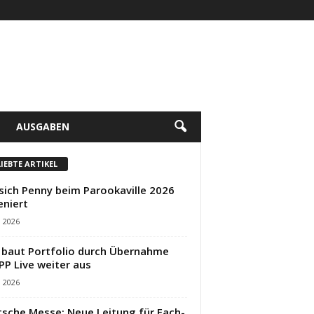
AUSGABEN
LIEBTE ARTIKEL
sich Penny beim Parookaville 2026
eniert
i 2026
baut Portfolio durch Übernahme
PP Live weiter aus
i 2026
sche Messe: Neue Leitung für Fach-