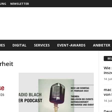
UNG
NEWSLETTER
UES
DIGITAL
SERVICES
EVENT-AWARDS
ANBIETER
BE
rheit
Wie 
insz
14. Jul
mac 
von 
14. Jul
Deut