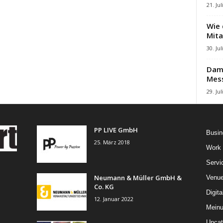
21. Jul
Wie 
Mita
30. Jul
Damb
Mes
29. Jul
PP LIVE GmbH
Busin
25. März 2018
Work
Servi
Neumann & Müller GmbH &
Venu
Co. KG
Digita
12. Januar 2022
Mein
Uncat