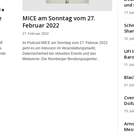
und
17. Jul
e
MICE am Sonntag vom 27.
Februar 2022
Schn
Shan
27. Februar 2022
13. Jul
ft
Im Podcast MICE am Sonntag vom 27. Februar 2022
a
geht es um Inklusion im Veranstaltungsmarkt,
UFI 
ende
Datensicherheit bei virtuellen Events und das
Baro
Metaverse. Die Nürnberger Beratungsagentur...
11. Jul
Blac
21. Jul
Cven
Dolla
15. Jul
Arno
Mes