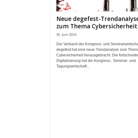
m
u
Neue degefest-Trendanalys
n
zum Thema Cybersicherheit
i
k
30. Juni 2026
a
Der Verband der Kongress- und Seminarwirtscha
t
degefest hat eine neue Trendanalyse zum Them
i
Cybersicherheit herausgebracht. Die fortschreit
o
Digitalisierung hat die Kongress-, Seminar- und
n
Tagungswirtschaft...
|
L
i
v
e
-
M
a
r
k
e