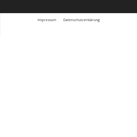
Impressum
Datenschutzerklärung
© Design Andre Menke
TMITC Agency