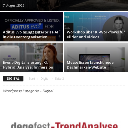
7. August 2026
Aditus Evo bringt Enterprise AI
Workshop über KI-Workflows für
in die Eventorganisation
Bilder und Videos
Event-Digitalisierung: KI,
Messe Essen launcht neue
Hybrid, Analyse, Immersion
Dachmarken-Website
DIGITAL
Start
Digital
Seite 2
Wordpress Kategorie – Digital