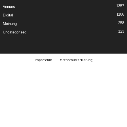
1357
Venues
1186
Digital
258
Meinung
123
Uncategorised
Impressum
Datenschutzerklärung
© Design Andre Menke
TMITC Agency