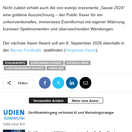
Nicht zuletzt erhielt auch die von evenjo inszenierte „Sause 2024“
eine goldene Auszeichnung – der Public Xaver für ein
unkonventionelles, immersives Eventformat mit eigener Währung,
kuriosen Spielmomenten und überraschenden Wendungen.
Der nächste Xaver Award soll am 8. September 2026 ebenfalls in
der
Berner Festhalle
stattfinden (
Vorjahres-Xaver
).
SCHLAGWORTE
EVENTAWARD SCHWEIZ
FESTHALLE BERN
LIVECOM-BRANCHE SCHWEIZ
XAVER 2025
Teilen
Verwandte Artikel
Mehr vom Autor
Zertifikatslehrgang verbindet KI und Marketingstrategie