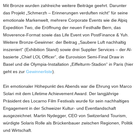
Mit Bronze wurden zahlreiche weitere Beiträge geehrt. Darunter
das Projekt „Schmerzh – Erinnerungen verduften nicht“ für seine
emotionale Markenwelt, mehrere Corporate Events wie die Alpiq
Expedition Two, die Eröffnung der neuen Festhalle Bern, das
Moverence-Format sowie das Life Event von PostFinance & Yuh.
Weitere Bronze-Gewinner: der Beitrag „Saubere Luft nachhaltig
inszeniert“ (Exhibition Stand) sowie drei Supplier Services – der AI-
basierte „Chief LOL Officer“, die Eurovision Semi-Final Draw in
Basel und die Olympia-Installation „Eiffelturm-Stadion“ in Paris (hier
geht es zur
Gewinnerliste
).
Ein emotionaler Höhepunkt des Abends war die Ehrung von Marco
Solari mit dem Lifetime Achievement Award. Der langjährige
Präsident des Locarno Film Festivals wurde für sein nachhaltiges
Engagement in der Schweizer Kultur- und Eventlandschaft
ausgezeichnet. Martin Nydegger, CEO von Switzerland Tourism,
würdigte Solaris Rolle als Brückenbauer zwischen Regionen, Politik
und Wirtschaft.