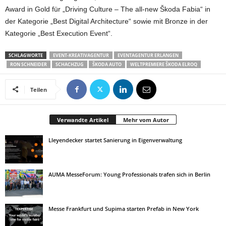
Award in Gold für „Driving Culture – The all-new Škoda Fabia“ in
der Kategorie „Best Digital Architecture“ sowie mit Bronze in der
Kategorie „Best Execution Event“.
SCHLAGWORTE
EVENT-KREATIVAGENTUR
EVENTAGENTUR ERLANGEN
RON SCHNEIDER
SCHACHZUG
ŠKODA AUTO
WELTPREMIERE ŠKODA ELROQ
Teilen
Verwandte Artikel
Mehr vom Autor
Lleyendecker startet Sanierung in Eigenverwaltung
AUMA MesseForum: Young Professionals trafen sich in Berlin
Messe Frankfurt und Supima starten Prefab in New York