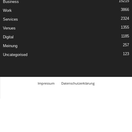
15215
Business
3866
Work
2324
Services
1355
Venues
1185
Digital
257
Meinung
123
Uncategorised
Impressum
Datenschutzerklärung
© Design Andre Menke
TMITC Agency