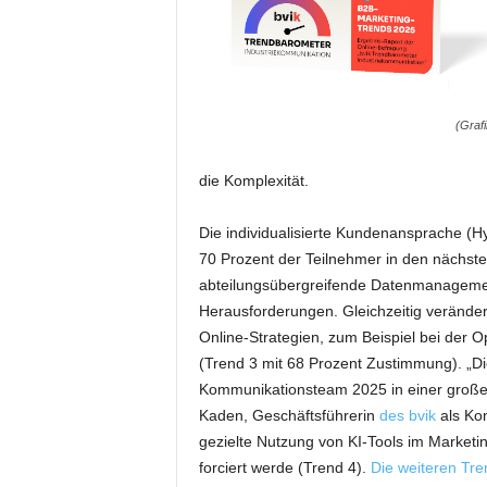
m
u
n
i
k
(Grafi
a
t
i
die Komplexität.
o
n
Die individualisierte Kundenansprache (H
|
70 Prozent der Teilnehmer in den nächste
L
abteilungsübergreifende Datenmanagement
i
Herausforderungen. Gleichzeitig verände
v
Online-Strategien, zum Beispiel bei der 
e
-
(Trend 3 mit 68 Prozent Zustimmung). „Di
M
Kommunikationsteam 2025 in einer großen
a
Kaden, Geschäftsführerin
des bvik
als Kon
r
gezielte Nutzung von KI-Tools im Marketin
k
forciert werde (Trend 4).
Die weiteren Tre
e