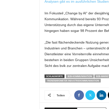
Analysen gibt es im ausführlichen Studien
t
i
n
Im Fokusteil „Change by AI“ der diesjähri
g
Kommunikation. Während bereits 93 Prozent
|
Unterstützung durch das eigene Unternehm
L
hingegen haben sogar 98 Prozent der Befra
i
v
„Die fast flächendeckende Nutzung gener
e
Industrien und Branchen – unterstreicht d
-
E
Dienstleister eine Vorreiterrolle einnehm
v
bestehen in beiden Gruppen Unsicherheit
e
Sicht des bvik zur zentralen Aufgabe mach
n
t
SCHLAGWORTE
B2B-KOMMUNIKATION
B2B-MARKE
s
TRENDBAROMETER INDUSTRIEKOMMUNIKATION
Teilen