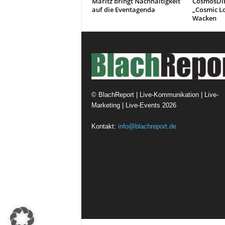
Maritz bringt Nachhaltigkeit
CosmosDir
auf die Eventagenda
„Cosmic L
Wacken
©
BlachReport | Live-Kommunikation | Live-
Marketing | Live-Events
2026
Kontakt:
info@blachreport.de