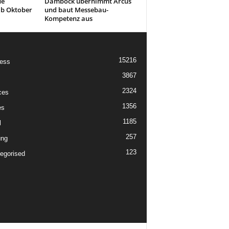
ue
Damböck übernimmt Arcus
ab Oktober
und baut Messebau-
Kompetenz aus
15216
ess
3867
2324
ces
1356
es
1185
l
257
ung
123
egorised