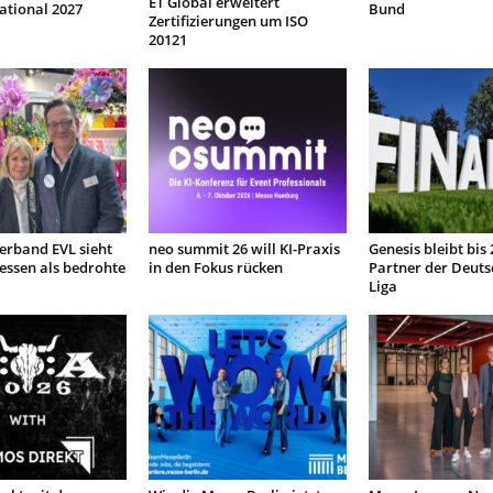
ET Global erweitert
ational 2027
Bund
Zertifizierungen um ISO
20121
Verband EVL sieht
neo summit 26 will KI-Praxis
Genesis bleibt bis
sen als bedrohte
in den Fokus rücken
Partner der Deuts
Liga