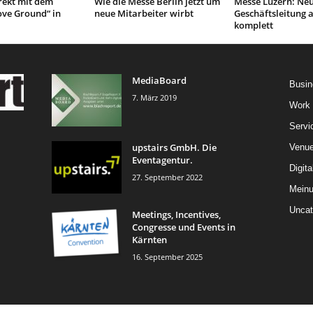
ekt mit dem
Wie die Messe Berlin jetzt um
Messe Luzern: Ne
ove Ground“ in
neue Mitarbeiter wirbt
Geschäftsleitung 
komplett
MediaBoard
Busin
7. März 2019
Work
Servi
upstairs GmbH. Die
Venu
Eventagentur.
Digita
27. September 2022
Mein
Uncat
Meetings, Incentives,
Congresse und Events in
Kärnten
16. September 2025