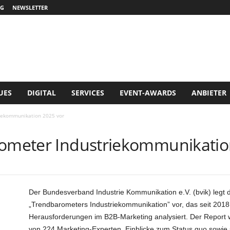
G
NEWSLETTER
UES
DIGITAL
SERVICES
EVENT-AWARDS
ANBIETER
riekommunikation 2025 vor
rometer Industriekommunikatio
Der Bundesverband Industrie Kommunikation e.V. (bvik) legt 
„Trendbarometers Industriekommunikation” vor, das seit 2018
Herausforderungen im B2B-Marketing analysiert. Der Report wi
von 224 Marketing-Experten, Einblicke zum Status quo sowie 