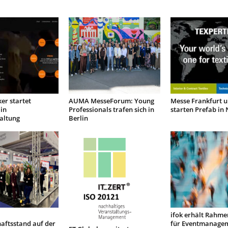
er startet
AUMA MesseForum: Young
Messe Frankfurt 
in
Professionals trafen sich in
starten Prefab in
altung
Berlin
ifok erhält Rahme
aftsstand auf der
für Eventmanage