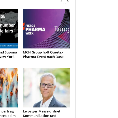
und Supima
MCH Group holt Questex
 New York
Pharma-Event nach Basel
nvertrag
Leipziger Messe ordnet
ment beim
Kommunikation und