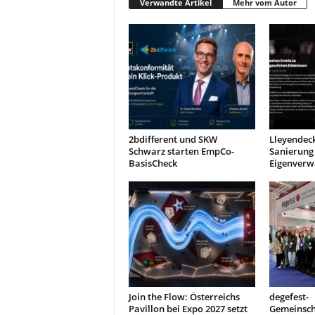
Verwandte Artikel
Mehr vom Autor
2bdifferent und SKW
Lleyendeck
Schwarz starten EmpCo-
Sanierung 
BasisCheck
Eigenverw
Join the Flow: Österreichs
degefest-
Pavillon bei Expo 2027 setzt
Gemeinsch