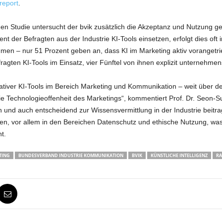
report
.
gen Studie untersucht der bvik zusätzlich die Akzeptanz und Nutzung ge
 der Befragten aus der Industrie KI-Tools einsetzen, erfolgt dies oft 
en – nur 51 Prozent geben an, dass KI im Marketing aktiv vorangetrie
gten KI-Tools im Einsatz, vier Fünftel von ihnen explizit unternehmens
ativer KI-Tools im Bereich Marketing und Kommunikation – weit über d
ie Technologieoffenheit des Marketings“, kommentiert Prof. Dr. Seon-S
en und auch entscheidend zur Wissensvermittlung in der Industrie beitr
en, vor allem in den Bereichen Datenschutz und ethische Nutzung, w
t.
TING
BUNDESVERBAND INDUSTRIE KOMMUNIKATION
BVIK
KÜNSTLICHE INTELLIGENZ
RA