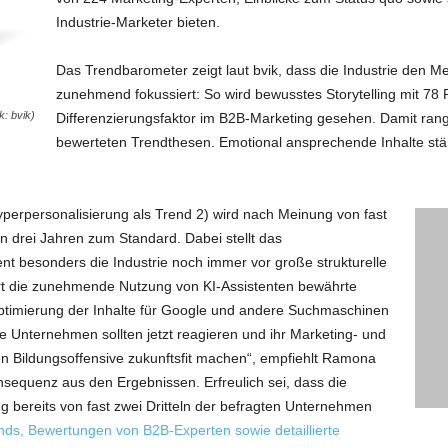
Industrie-Marketer bieten.
Das Trendbarometer zeigt laut bvik, dass die Industrie den 
zunehmend fokussiert: So wird bewusstes Storytelling mit 78
k: bvik)
Differenzierungsfaktor im B2B-Marketing gesehen. Damit rang
bewerteten Trendthesen. Emotional ansprechende Inhalte st
yperpersonalisierung als Trend 2) wird nach Meinung von fast
n drei Jahren zum Standard. Dabei stellt das
 besonders die Industrie noch immer vor große strukturelle
rt die zunehmende Nutzung von KI-Assistenten bewährte
Optimierung der Inhalte für Google und andere Suchmaschinen
e Unternehmen sollten jetzt reagieren und ihr Marketing- und
 Bildungsoffensive zukunftsfit machen“, empfiehlt Ramona
sequenz aus den Ergebnissen. Erfreulich sei, dass die
g bereits von fast zwei Dritteln der befragten Unternehmen
nds, Bewertungen von B2B-Experten sowie detaillierte