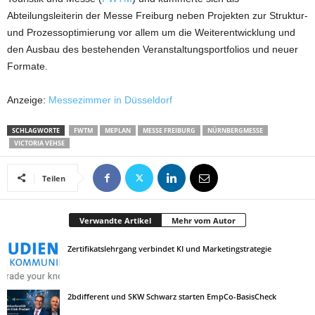
Abteilungsleiterin der Messe Freiburg neben Projekten zur Struktur-
und Prozessoptimierung vor allem um die Weiterentwicklung und
den Ausbau des bestehenden Veranstaltungsportfolios und neuer
Formate.
Anzeige:
Messezimmer in Düsseldorf
SCHLAGWORTE
FWTM
MEPLAN
MESSE FREIBURG
NÜRNBERGMESSE
VICTORIA VEHSE
Teilen
Verwandte Artikel
Mehr vom Autor
Zertifikatslehrgang verbindet KI und Marketingstrategie
2bdifferent und SKW Schwarz starten EmpCo-BasisCheck