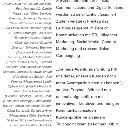
Services, Ideation, Architektur,
Deutschland mit (sitzend von links,
Communications und Digital Solutions
Foto Avantgarde): Carolin
Mittelstrass (Client Services
werden zu einer Einheit fusioniert.
Director), Johannes Kemnitzer
Zudem verstärkt Freytag das
(Head of Creative Consulting),
Leistungsangebot im Bereich
Eva-Maria Hänel (Director Loyalty
& Content Strategy), Joe Butler
Kommunikation mit PR, Influencer
(Executive Director Digital),
Marketing, Social Media, Content
Maximilian Kluge (Creative
Director), Johannes Brunken
Marketing und crossmedialem
(Associate Director Client
Campaigning.
Services), Matthias Mittermüller
(Chief Creative Officer). Stehend
von links: Nina Mazat (Associate
„Die neue Agenturausrichtung hilft
Director), Christian Gottwald (Head
uns dabei, unseren Kunden noch
of Architecture Studio), Uwe
Freytag (Management Lead),
mehr Avantgarde bieten zu können“,
Ophelia Otto (Head of Product),
so Uwe Freytag. „Wir sind nun
Jana-Helena Durchleuchter
optimal aufgestellt, um mit
(Creative Director), Fiorella Frank
(Consultant Strategy & Innovation),
innovativen, kreativen und mutigen
Bastian Volkert (Associate Director
Kommunikationsideen
Client Services), Sangeeta Amin
(Management Client Services).
Kundenprobleme an jedem
Nicht im Bild: Luke Lewandowski
Touchpoint lösen zu können. Ob in
(Executive Creative Director),