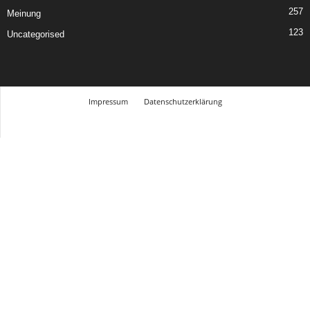
257
Meinung
123
Uncategorised
Impressum
Datenschutzerklärung
© Design Andre Menke
TMITC Agency