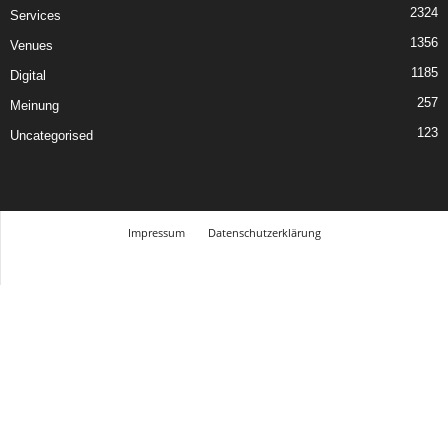
2324
Services
1356
Venues
1185
Digital
257
Meinung
123
Uncategorised
Impressum
Datenschutzerklärung
© Design Andre Menke
TMITC Agency