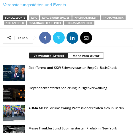
Veranstaltungsstätten und Events
SCHLAGWORTE
MAC
MAC. BRAND SPACES
NACHHALTIGKEIT
PHOTOVOLTAIK
STEFAN TRIEB
SUSTAINABILITY REPORT
TOBIAS MANNHOLD
Teilen
Verwandte Artikel
Mehr vom Autor
2bdifferent und SKW Schwarz starten EmpCo-BasisCheck
Lleyendecker startet Sanierung in Eigenverwaltung
AUMA MesseForum: Young Professionals trafen sich in Berlin
Messe Frankfurt und Supima starten Prefab in New York