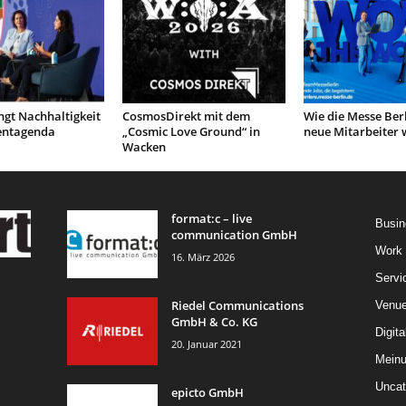
ngt Nachhaltigkeit
CosmosDirekt mit dem
Wie die Messe Berl
ventagenda
„Cosmic Love Ground“ in
neue Mitarbeiter 
Wacken
format:c – live
Busin
communication GmbH
Work
16. März 2026
Servi
Riedel Communications
Venu
GmbH & Co. KG
Digita
20. Januar 2021
Mein
Uncat
epicto GmbH