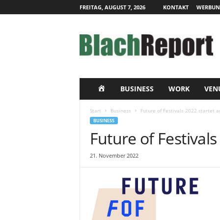
FREITAG, AUGUST 7, 2026
KONTAKT
WERBUN
B
l
a
c
h
R
e
H
BUSINESS
WORK
VEN
p
o
O
Start
Business
Future of Festivals 2022 startet
r
BUSINESS
t
M
Future of Festival
|
L
E
21. November 2022
i
v
e
-
K
o
m