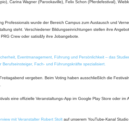
io), Carina Wagner (Parookaville), Felix Schon (Pferdefestival), Wieb
ung Professionals wurde der Bereich Campus zum Austausch und Vernetz
altung steht. Verschiedener Bildungseinrichtungen stellen ihre Angebo
 PRG Crew oder satis&fy ihre Jobangebote.
icherheit, Eventmanagement, Führung und Persönlichkeit – das Studieni
 Berufseinsteiger, Fach- und Führungskräfte spezialisiert.
reitagabend vergeben. Beim Voting haben ausschließlich die Festivalm
.
ivals eine ofﬁzielle Veranstaltungs-App im Google Play Store oder im A
erview mit Veranstalter Robert Stolt
auf unserem YouTube-Kanal Studio 