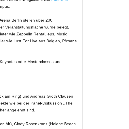
ampus.
rena Berlin stellen über 200
der Veranstaltungsﬂäche wurde belegt,
ieter wie Zeppelin Rental, eps, Music
er wie Lust For Live aus Belgien, P!csane
in Keynotes oder Masterclasses und
Rock am Ring) und Andreas Groth Clausen
ekte wie bei der Panel-Diskussion ,,The
her angelehnt sind.
pen Air), Cindy Rosenkranz (Helene Beach