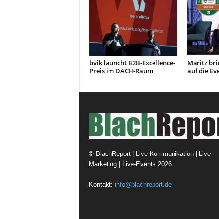
bvik launcht B2B-Excellence-
Maritz bri
Preis im DACH-Raum
auf die E
©
BlachReport | Live-Kommunikation | Live-
Marketing | Live-Events
2026
Kontakt:
info@blachreport.de