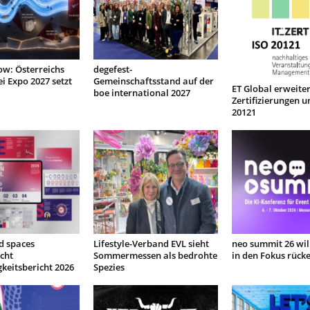
low: Österreichs
degefest-
ei Expo 2027 setzt
Gemeinschaftsstand auf der
ET Global erweiter
boe international 2027
Zertifizierungen u
20121
d spaces
Lifestyle-Verband EVL sieht
neo summit 26 will
icht
Sommermessen als bedrohte
in den Fokus rück
keitsbericht 2026
Spezies