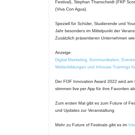
Festival), Stephan Thanscheidt (FKP Scorp
t
(Viva Con Agua).
i
n
g
Speziell für Schüler, Studierende und Yo
|
Jahr besonders im Mittelpunkt der Veranst
L
Zusätzlich präsentieren Unternehmen wie
i
v
Anzeige:
e
Digital Marketing, Kommunikation, Events
-
E
Weiterbildungen und Inhouse-Trainings für
v
e
Der FOF Innovation Award 2022 wird am F
n
stimmen live per App für ihre Favoriten ab
t
s
Zum ersten Mal gibt es zum Future of Fest
und Updates zur Veranstaltung.
Mehr zu Future of Festivals gibt es im
Int