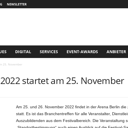
G
NEWSLETTER
UES
DIGITAL
SERVICES
EVENT-AWARDS
ANBIETER
 am 25. November
s 2022 startet am 25. November
Am 25. und 26. November 2022 ﬁndet in der Arena Berlin die 
statt. Es ist das Branchentreffen für alle Veranstalter, Dienst
Auszubildenden aus dem Festivalbereich. Die Veranstaltung s
„Standortbestimmung“ auch einen Ausblick auf die Festival-S