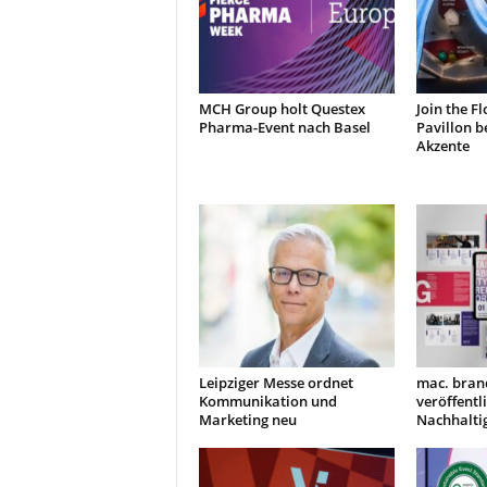
MCH Group holt Questex
Join the F
Pharma-Event nach Basel
Pavillon b
Akzente
Leipziger Messe ordnet
mac. bran
Kommunikation und
veröffentl
Marketing neu
Nachhaltig