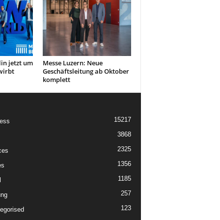
in jetzt um
Messe Luzern: Neue
wirbt
Geschäftsleitung ab Oktober
komplett
15217
ess
3868
2325
ces
1356
es
1185
l
257
ung
123
egorised