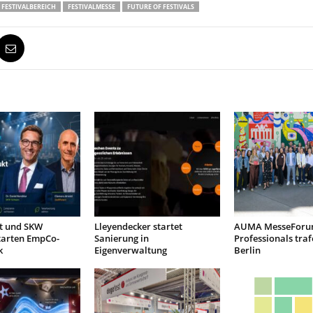
FESTIVALBEREICH
FESTIVALMESSE
FUTURE OF FESTIVALS
nt und SKW
Lleyendecker startet
AUMA MesseForu
tarten EmpCo-
Sanierung in
Professionals traf
k
Eigenverwaltung
Berlin