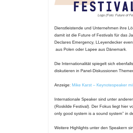
m
u
Logo (Foto: Future of Fe
n
i
Dienstleistende und Unternehmen ihre L
k
damit ist die Future of Festivals für das
a
Declares Emergency, LLeyendecker eventso
t
i
aus Polen oder Lapee aus Dänemark.
o
n
Die Internationalität spiegelt sich ebenf
|
diskutieren in Panel-Diskussionen Themen
L
i
Anzeige:
Mike Karst – Keynotespeaker mit
v
e
-
Internationale Speaker sind unter ander
M
(Roskilde Festival). Der Fokus liegt hie
a
only good system is a sound system” in d
r
k
Weitere Highlights unter den Speakern s
e