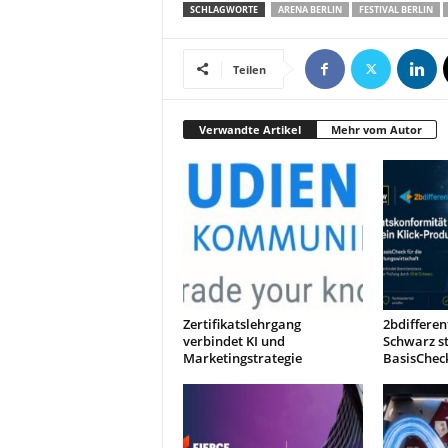
SCHLAGWORTE
ARENA BERLIN
FESTIVAL BERLIN
Teilen
Verwandte Artikel
Mehr vom Autor
Zertifikatslehrgang
2bdiffere
verbindet KI und
Schwarz s
Marketingstrategie
BasisChec