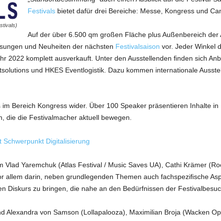
Festivals
bietet dafür drei Bereiche: Messe, Kongress und C
stivals)
Auf der über 6.500 qm großen Fläche plus Außenbereich der A
ösungen und Neuheiten der nächsten
Festivalsaison
vor. Jeder Winkel 
 Jahr 2022 komplett ausverkauft. Unter den Ausstellenden ﬁnden sich Anb
lutions und HKES Eventlogistik. Dazu kommen internationale Ausstell
alls im Bereich Kongress wider. Über 100 Speaker präsentieren Inhalte 
, die die Festivalmacher aktuell bewegen.
 Schwerpunkt Digitalisierung
em Vlad Yaremchuk (Atlas Festival / Music Saves UA), Cathi Krämer (
r vor allem darin, neben grundlegenden Themen auch fachspeziﬁsche Asp
en Diskurs zu bringen, die nahe an den Bedürfnissen der Festivalbesuc
ind Alexandra von Samson (Lollapalooza), Maximilian Broja (Wacken O