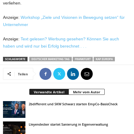
verliehen.
Anzeige:
Workshop „Ziele und Visionen in Bewegung setzen“ für
Unternehmer
Anzeige:
Text gelesen? Werbung gesehen? Können Sie auch
haben und wird nur bei Erfolg berechnet . . .
SCHLAGWORTE
DEUTSCHER MARKETING TAG
FRANKFURT
KAP EUROPA
Teilen
Verwandte Artikel
Mehr vom Autor
2bdifferent und SKW Schwarz starten EmpCo-BasisCheck
Lleyendecker startet Sanierung in Eigenverwaltung