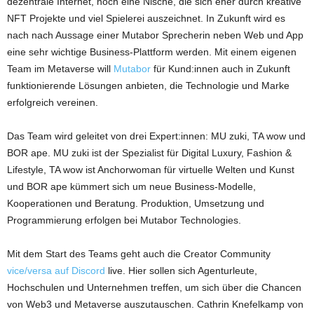
dezentrale Internet, noch eine Nische, die sich eher durch kreative
NFT Projekte und viel Spielerei auszeichnet. In Zukunft wird es
nach nach Aussage einer Mutabor Sprecherin neben Web und App
eine sehr wichtige Business-Plattform werden. Mit einem eigenen
Team im Metaverse will
Mutabor
für Kund:innen auch in Zukunft
funktionierende Lösungen anbieten, die Technologie und Marke
erfolgreich vereinen.
Das Team wird geleitet von drei Expert:innen: MU zuki, TA wow und
BOR ape. MU zuki ist der Spezialist für Digital Luxury, Fashion &
Lifestyle, TA wow ist Anchorwoman für virtuelle Welten und Kunst
und BOR ape kümmert sich um neue Business-Modelle,
Kooperationen und Beratung. Produktion, Umsetzung und
Programmierung erfolgen bei Mutabor Technologies.
Mit dem Start des Teams geht auch die Creator Community
vice/versa auf Discord
live. Hier sollen sich Agenturleute,
Hochschulen und Unternehmen treffen, um sich über die Chancen
von Web3 und Metaverse auszutauschen. Cathrin Knefelkamp von