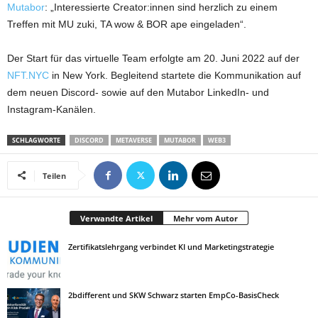
Mutabor
: „Interessierte Creator:innen sind herzlich zu einem
Treffen mit MU zuki, TA wow & BOR ape eingeladen“.
Der Start für das virtuelle Team erfolgte am 20. Juni 2022 auf der
NFT.NYC
in New York. Begleitend startete die Kommunikation auf
dem neuen Discord- sowie auf den Mutabor LinkedIn- und
Instagram-Kanälen.
SCHLAGWORTE
DISCORD
METAVERSE
MUTABOR
WEB3
Teilen
Verwandte Artikel
Mehr vom Autor
Zertifikatslehrgang verbindet KI und Marketingstrategie
2bdifferent und SKW Schwarz starten EmpCo-BasisCheck